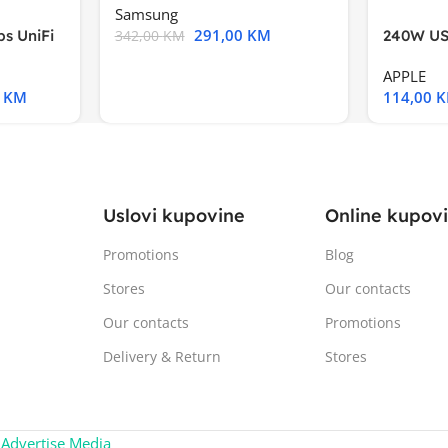
Samsung
291,00
KM
s UniFi
240W US
342,00
KM
m),Mode
APPLE
0
KM
114,00
Uslovi kupovine
Online kupov
Promotions
Blog
Stores
Our contacts
Our contacts
Promotions
Delivery & Return
Stores
:
Advertise Media