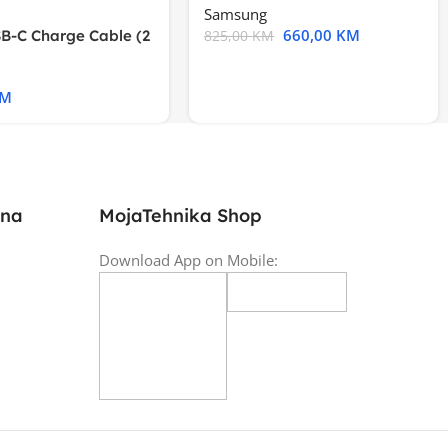
Samsung
660,00
KM
B-C Charge Cable (2
825,00
KM
l A2794
KM
ina
MojaTehnika Shop
Download App on Mobile: