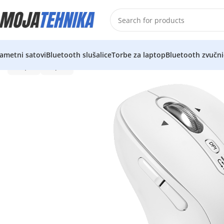
ametni satovi
Bluetooth slušalice
Torbe za laptop
Bluetooth zvučni