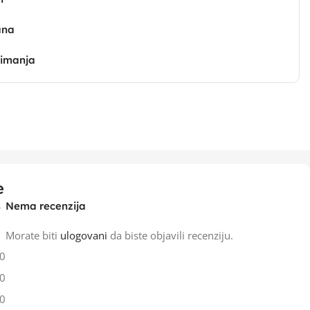
ana
zimanja
e
Nema recenzija
Morate biti
ulogovani
da biste objavili recenziju.
0
0
0