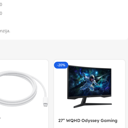
0
0
nzija.
-20%
27” WQHD Odyssey Gaming