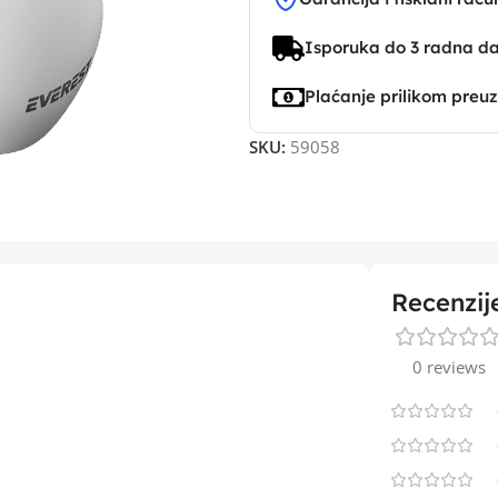
Isporuka do 3 radna d
Plaćanje prilikom preu
SKU:
59058
Recenzij
0 reviews