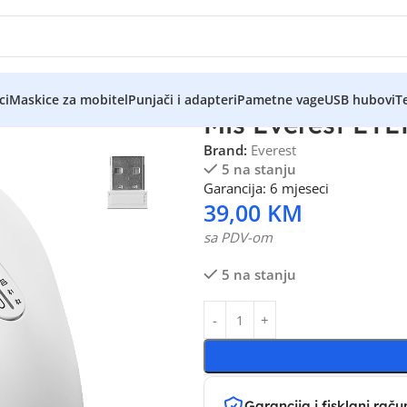
ci
Maskice za mobitel
Punjači i adapteri
Pametne vage
USB hubovi
Te
Miš Everest ETE
Brand:
Everest
5 na stanju
Garancija: 6 mjeseci
39,00
KM
sa PDV-om
5 na stanju
Garancija i fisklani raču