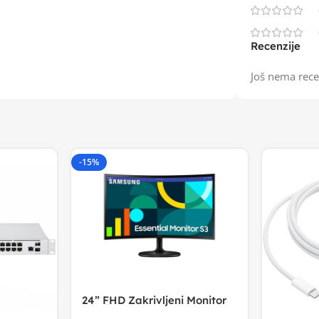
Recenzije
Još nema rece
-15%
24” FHD Zakrivljeni Monitor
S3VA, 1920×1080