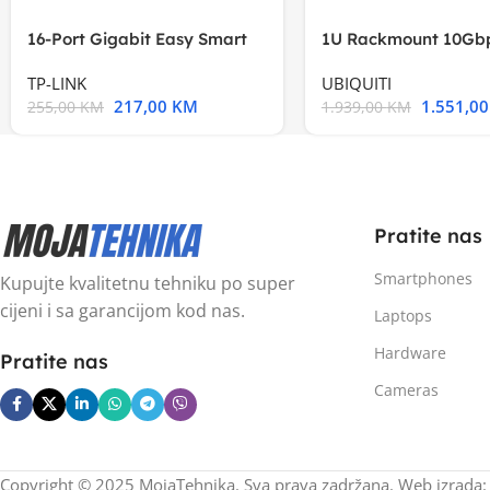
16-Port Gigabit Easy Smart
1U Rackmount 10Gbp
Switch, 16
Multi-Application
TP-LINK
UBIQUITI
217,00
KM
1.551,0
255,00
KM
1.939,00
KM
Pratite nas
Smartphones
Kupujte kvalitetnu tehniku po super
cijeni i sa garancijom kod nas.
Laptops
Hardware
Pratite nas
Cameras
Copyright © 2025 MojaTehnika. Sva prava zadržana. Web izrada