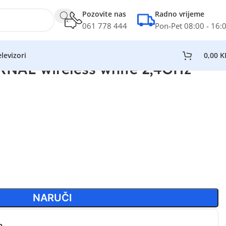
Pozovite nas
Radno vrijeme
061 778 444
Pon-Pet 08:00 - 16:
levizori
0,00
K
RNAL wireless white 2,4GHz
NARUČI
n