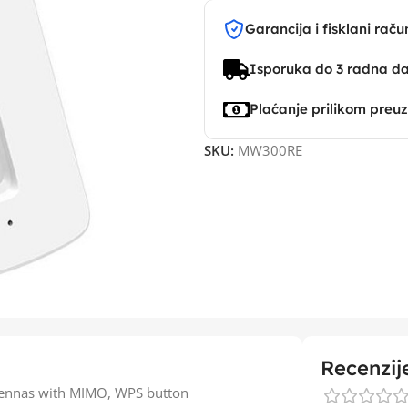
Garancija i fisklani raču
Isporuka do 3 radna d
Plaćanje prilikom preu
SKU:
MW300RE
Recenzij
ntennas with MIMO, WPS button