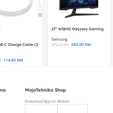
27” WQHD Odyssey Gaming
Samsung
660,00
KM
B-C Charge Cable (2
825,00
KM
l A2794
114,00
KM
M
ina
MojaTehnika Shop
Download App on Mobile: