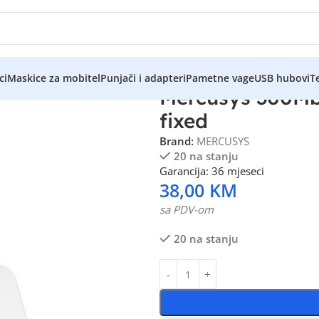
ci
Maskice za mobitel
Punjači i adapteri
Pametne vage
USB hubovi
Te
Mercusys 300Mb
fixed
Brand:
MERCUSYS
20 na stanju
Garancija: 36 mjeseci
38,00
KM
sa PDV-om
20 na stanju