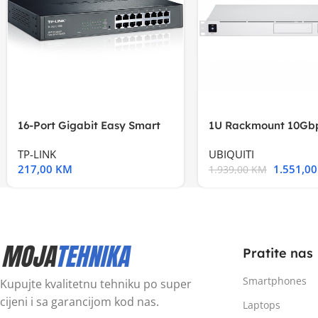
16-Port Gigabit Easy Smart
1U Rackmount 10Gbp
Switch, 16
Multi-Application
TP-LINK
UBIQUITI
217,00
KM
1.551,0
1.939,00
KM
Pratite nas
Smartphones
Kupujte kvalitetnu tehniku po super
cijeni i sa garancijom kod nas.
Laptops