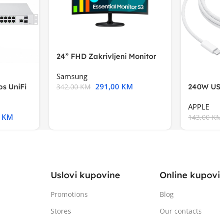
24” FHD Zakrivljeni Monitor
S3VA, 1920×1080
Samsung
291,00
KM
s UniFi
240W US
342,00
KM
m),Mode
APPLE
0
KM
143,00
K
Uslovi kupovine
Online kupov
Promotions
Blog
Stores
Our contacts