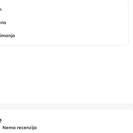
n
ana
zimanja
e
Nema recenzija