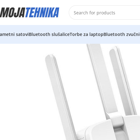
ametni satovi
Bluetooth slušalice
Torbe za laptop
Bluetooth zvučni