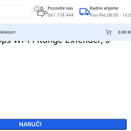
Pozovite nas
Radno vrijeme
061 778 444
Pon-Pet 08:00 - 16:
levizori
0,00
K
ps Wi-Fi Range Extender, 3
NARUČI