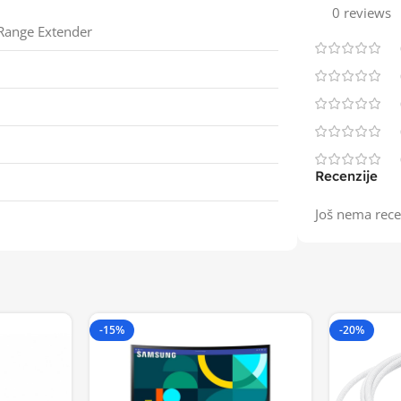
0 reviews
Range Extender
Recenzije
Još nema rece
-15%
-20%