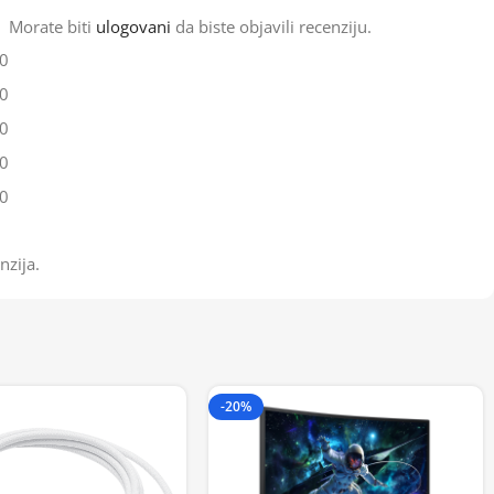
Morate biti
ulogovani
da biste objavili recenziju.
0
0
0
0
0
nzija.
-20%