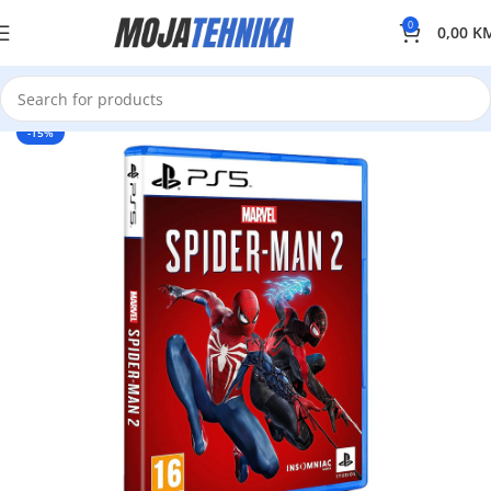
0
0,00
K
-15%