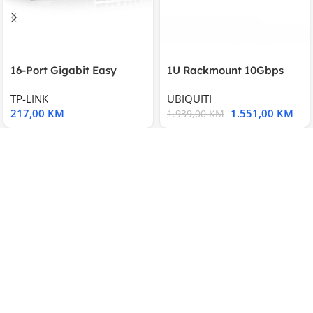
16-Port Gigabit Easy
1U Rackmount 10Gbps
Smart Switch, 16
UniFi Multi-Application
TP-LINK
UBIQUITI
217,00
KM
1.551,00
KM
1.939,00
KM
Kupujte kvalitetnu tehniku po super cijeni i
sa garancijom kod nas.
Pratite nas
Pratite nas
Uslovi kupovine