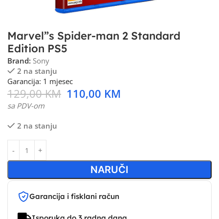
Marvel”s Spider-man 2 Standard
Edition PS5
Brand:
Sony
2 na stanju
Garancija: 1 mjesec
129,00
KM
110,00
KM
sa PDV-om
2 na stanju
NARUČI
Garancija i fisklani račun
Isporuka do 3 radna dana