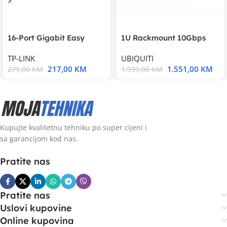
16-Port Gigabit Easy
1U Rackmount 10Gbps
Smart Switch, 16
UniFi Multi-Application
TP-LINK
UBIQUITI
217,00
KM
1.551,00
KM
271,00
KM
1.939,00
KM
Kupujte kvalitetnu tehniku po super cijeni i
sa garancijom kod nas.
Pratite nas
Pratite nas
Uslovi kupovine
Online kupovina