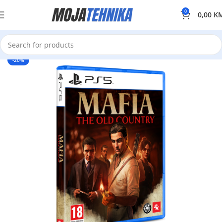
0
0,00
K
-20%