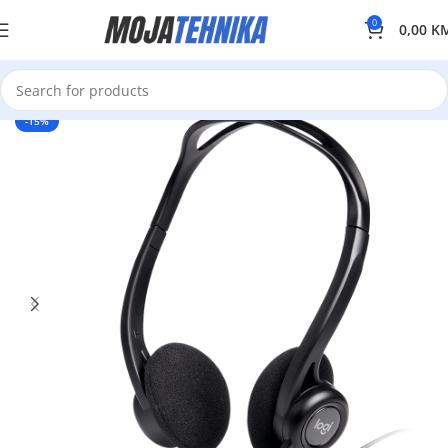
0
0,00
K
-15%