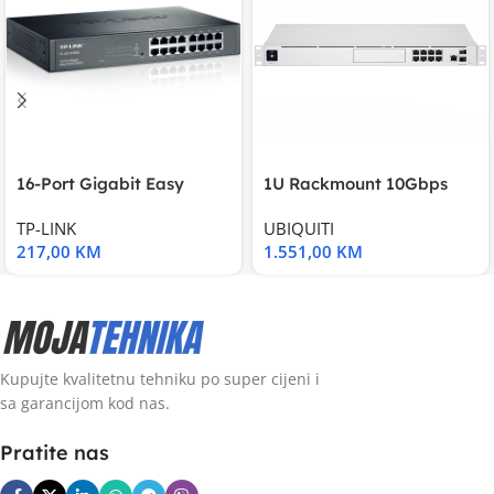
16-Port Gigabit Easy
1U Rackmount 10Gbps
Smart Switch, 16
UniFi Multi-Application
TP-LINK
UBIQUITI
217,00
KM
1.551,00
KM
Kupujte kvalitetnu tehniku po super cijeni i
sa garancijom kod nas.
Pratite nas