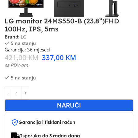
LG monitor 24MS550-B (23.8”)FHD
100Hz, IPS, 5ms
Brand:
LG
5 na stanju
Garancija: 36 mjeseci
421,00
KM
337,00
KM
sa PDV-om
5 na stanju
NARUČI
Garancija i fisklani račun
Isporuka do 3 radna dana