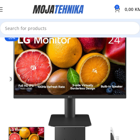
0
0,00
K
-20%