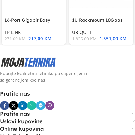
16-Port Gigabit Easy
1U Rackmount 10Gbps
Smart Switch, 16
UniFi Multi-Application
TP-LINK
UBIQUITI
217,00
KM
1.551,00
KM
271,00
KM
1.825,00
KM
Kupujte kvalitetnu tehniku po super cijeni i
sa garancijom kod nas.
Pratite nas
Pratite nas
Uslovi kupovine
Online kupovina