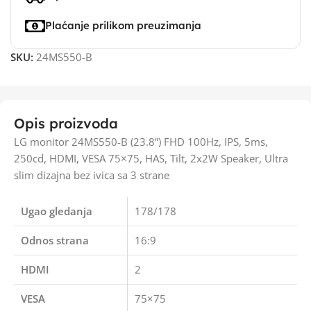
Plaćanje prilikom preuzimanja
SKU:
24MS550-B
Opis proizvoda
LG monitor 24MS550-B (23.8”) FHD 100Hz, IPS, 5ms,
250cd, HDMI, VESA 75×75, HAS, Tilt, 2x2W Speaker, Ultra
slim dizajna bez ivica sa 3 strane
Ugao gledanja
178/178
Odnos strana
16:9
HDMI
2
VESA
75×75