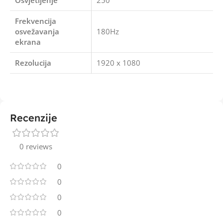
Osvjetljenje
250
Frekvencija
osvežavanja
180Hz
ekrana
Rezolucija
1920 x 1080
Recenzije
0 reviews
0
0
0
0