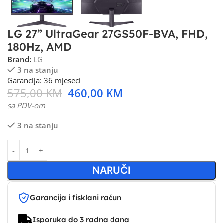
LG 27” UltraGear 27GS50F-BVA, FHD,
180Hz, AMD
Brand:
LG
3 na stanju
Garancija: 36 mjeseci
575,00
KM
460,00
KM
sa PDV-om
3 na stanju
NARUČI
Garancija i fisklani račun
Isporuka do 3 radna dana