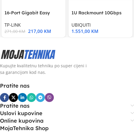
16-Port Gigabit Easy
1U Rackmount 10Gbps
Smart Switch, 16
UniFi Multi-Application
TP-LINK
UBIQUITI
217,00
KM
1.551,00
KM
271,00
KM
Kupujte kvalitetnu tehniku po super cijeni i
sa garancijom kod nas.
Pratite nas
Pratite nas
Uslovi kupovine
Online kupovina
MojaTehnika Shop