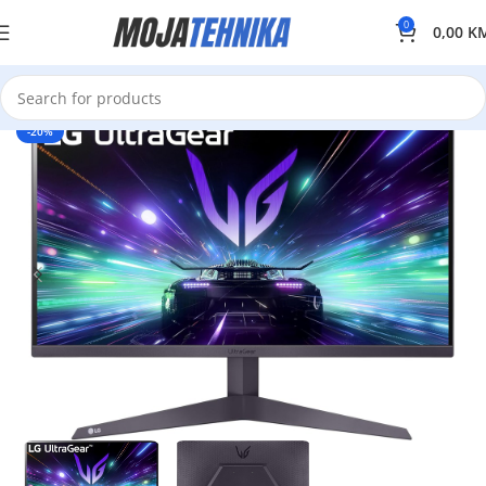
0
0,00
K
-20%