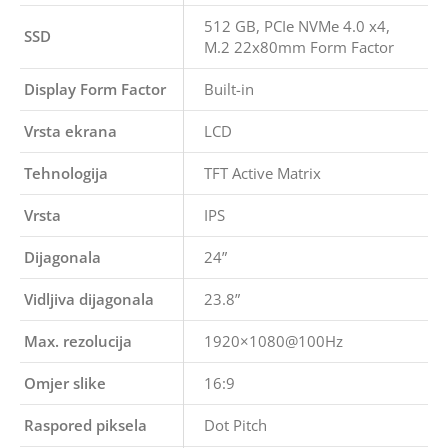
512 GB, PCIe NVMe 4.0 x4,
SSD
M.2 22x80mm Form Factor
Display Form Factor
Built-in
Vrsta ekrana
LCD
Tehnologija
TFT Active Matrix
Vrsta
IPS
Dijagonala
24”
Vidljiva dijagonala
23.8”
Max. rezolucija
1920×1080@100Hz
Omjer slike
16:9
Raspored piksela
Dot Pitch