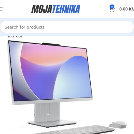
0
0,00
K
SOLD OUT