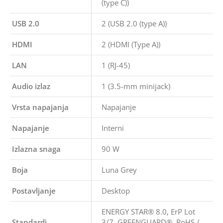
(type C))
USB 2.0
2 (USB 2.0 (type A))
HDMI
2 (HDMI (Type A))
LAN
1 (RJ-45)
Audio izlaz
1 (3.5-mm minijack)
Vrsta napajanja
Napajanje
Napajanje
Interni
Izlazna snaga
90 W
Boja
Luna Grey
Postavljanje
Desktop
ENERGY STAR® 8.0, ErP Lot
Standardi
3/7, GREENGUARD®, RoHS /