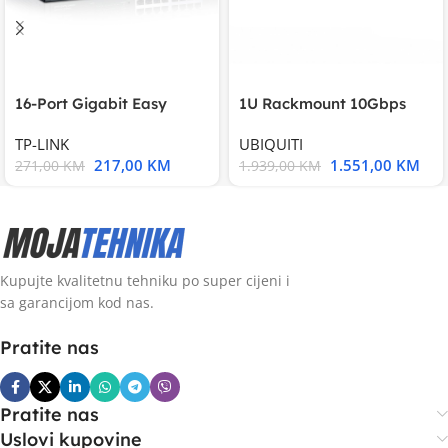
16-Port Gigabit Easy
1U Rackmount 10Gbps
Smart Switch, 16
UniFi Multi-Application
TP-LINK
UBIQUITI
217,00
KM
1.551,00
KM
271,00
KM
1.939,00
KM
Kupujte kvalitetnu tehniku po super cijeni i
sa garancijom kod nas.
Pratite nas
Pratite nas
Uslovi kupovine