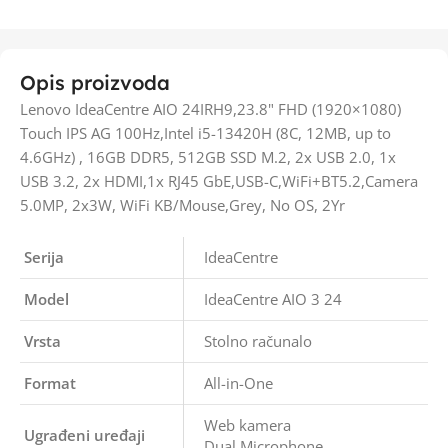
Opis proizvoda
Lenovo IdeaCentre AIO 24IRH9,23.8" FHD (1920×1080)
Touch IPS AG 100Hz,Intel i5-13420H (8C, 12MB, up to
4.6GHz) , 16GB DDR5, 512GB SSD M.2, 2x USB 2.0, 1x
USB 3.2, 2x HDMI,1x RJ45 GbE,USB-C,WiFi+BT5.2,Camera
5.0MP, 2x3W, WiFi KB/Mouse,Grey, No OS, 2Yr
Serija
IdeaCentre
Model
IdeaCentre AIO 3 24
Vrsta
Stolno računalo
Format
All-in-One
Web kamera
Ugrađeni uređaji
Dual Microphone