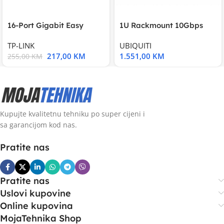
16-Port Gigabit Easy
1U Rackmount 10Gbps
Smart Switch, 16
UniFi Multi-Application
TP-LINK
UBIQUITI
217,00
KM
1.551,00
KM
255,00
KM
Kupujte kvalitetnu tehniku po super cijeni i
sa garancijom kod nas.
Pratite nas
Pratite nas
Uslovi kupovine
Online kupovina
MojaTehnika Shop