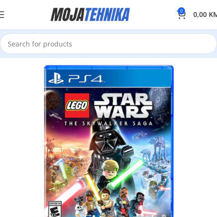
0
0,00
K