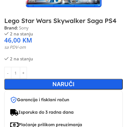
Lego Star Wars Skywalker Saga PS4
Brand:
Sony
2 na stanju
46,00
KM
sa PDV-om
2 na stanju
NARUČI
Garancija i fisklani račun
Isporuka do 3 radna dana
Plaćanje prilikom preuzimanja