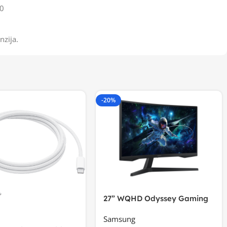
0
nzija.
-20%
27” WQHD Odyssey Gaming
Samsung