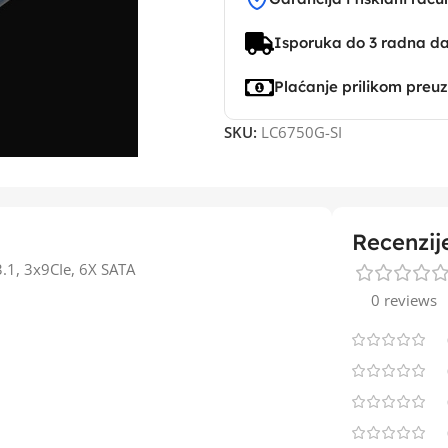
Isporuka do 3 radna d
Plaćanje prilikom preu
SKU:
LC6750G-SI
Recenzij
1, 3x9CIe, 6X SATA
0 reviews