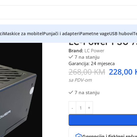
ci
Maskice za mobitel
Punjači i adapteri
Pametne vage
USB hubovi
Te
LC-Power PSU 7
Brand:
LC Power
7 na stanju
Garancija: 24 mjeseca
268,00
KM
228,00
sa PDV-om
7 na stanju
Garancija i fisklani raču