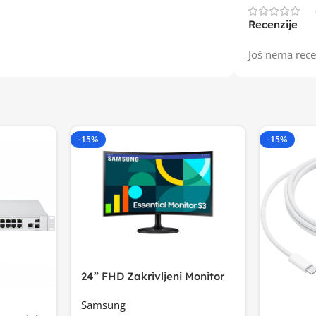
Recenzije
Još nema rece
-15%
-15%
24” FHD Zakrivljeni Monitor
S3VA, 1920×1080
Samsung