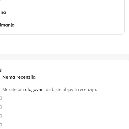
ana
zimanja
e
Nema recenzija
Morate biti
ulogovani
da biste objavili recenziju.
0
0
0
0