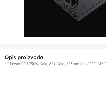
Opis proizvoda
LC-Power PSU 750W Gold, 80+ Gold, 135mm fan, APFC, ATX 3.