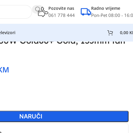
Pozovite nas
Radno vrijeme
061 778 444
Pon-Pet 08:00 - 16:
levizori
0,00
K
50W Gold80+ Gold, 135mm fan
KM
NARUČI
n