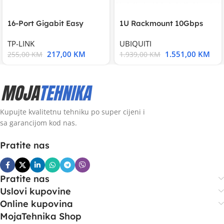
16-Port Gigabit Easy
1U Rackmount 10Gbps
Smart Switch, 16
UniFi Multi-Application
TP-LINK
UBIQUITI
217,00
KM
1.551,00
KM
255,00
KM
1.939,00
KM
Kupujte kvalitetnu tehniku po super cijeni i
sa garancijom kod nas.
Pratite nas
Pratite nas
Uslovi kupovine
Online kupovina
MojaTehnika Shop