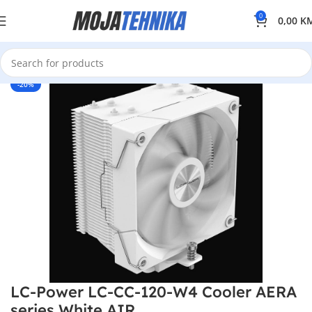
0
0,00
K
-20%
LC-Power LC-CC-120-W4 Cooler AERA
series White AIR