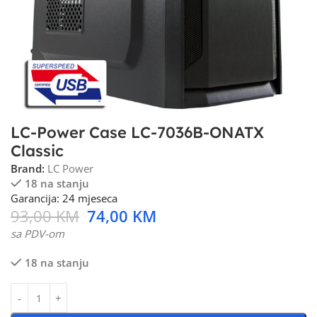
LC-Power Case LC-7036B-ONATX
Classic
Brand:
LC Power
18 na stanju
Garancija: 24 mjeseca
93,00
KM
74,00
KM
sa PDV-om
18 na stanju