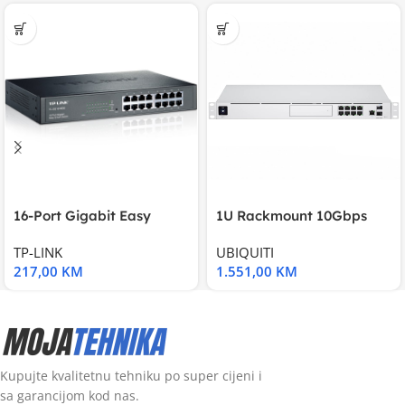
16-Port Gigabit Easy
1U Rackmount 10Gbps
Smart Switch, 16
UniFi Multi-Application
TP-LINK
UBIQUITI
217,00
KM
1.551,00
KM
Kupujte kvalitetnu tehniku po super cijeni i
sa garancijom kod nas.