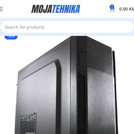
0
0,00
K
-20%