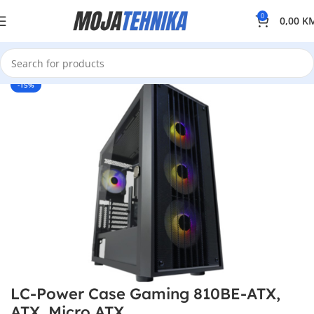
0
0,00
K
-15%
LC-Power Case Gaming 810BE-ATX,
ATX, Micro ATX