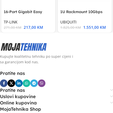
16-Port Gigabit Easy
1U Rackmount 10Gbps
Smart Switch, 16
UniFi Multi-Application
TP-LINK
UBIQUITI
217,00
KM
1.551,00
KM
271,00
KM
1.825,00
KM
Kupujte kvalitetnu tehniku po super cijeni i
sa garancijom kod nas.
Pratite nas
Pratite nas
Uslovi kupovine
Online kupovina
MojaTehnika Shop