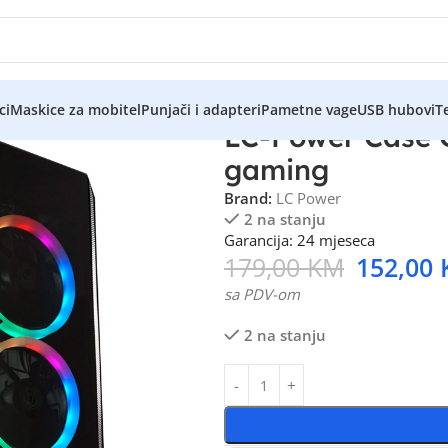
ci
Maskice za mobitel
Punjači i adapteri
Pametne vage
USB hubovi
Te
LC-Power Case 
gaming
Brand:
LC Power
2 na stanju
Garancija: 24 mjeseca
179,00
KM
152,00
sa PDV-om
2 na stanju