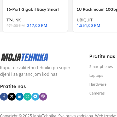
16-Port Gigabit Easy Smart
1U Rackmount 10Gbp
Switch, 16
Multi-Application
TP-LINK
UBIQUITI
217,00
KM
1.551,00
KM
271,00
KM
Pratite nas
Smartphones
Kupujte kvalitetnu tehniku po super
cijeni i sa garancijom kod nas.
Laptops
Hardware
Pratite nas
Cameras
Copyright © 2025 MojaTehnika. Sva prava zadržana. Web izrada