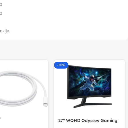
0
0
nzija.
-20%
27” WQHD Odyssey Gaming