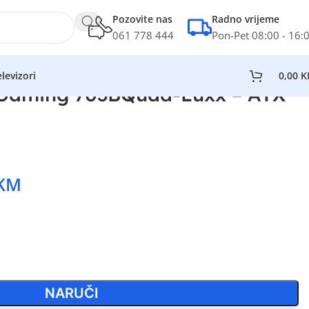
Pozovite nas
Radno vrijeme
061 778 444
Pon-Pet 08:00 - 16:
levizori
0,00
K
Gaming 703BQuad-Luxx – ATX
KM
NARUČI