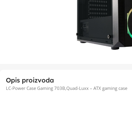
Opis proizvoda
LC-Power Case Gaming 703B,Quad-Luxx – ATX gaming case