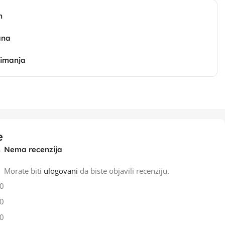
n
ana
zimanja
e
Nema recenzija
Morate biti
ulogovani
da biste objavili recenziju.
0
0
0