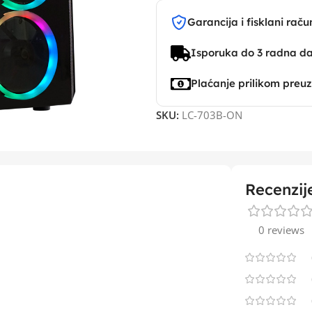
Garancija i fisklani raču
Isporuka do 3 radna d
Plaćanje prilikom preu
SKU:
LC-703B-ON
Recenzij
0 reviews