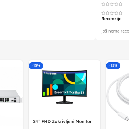
Recenzije
Još nema rece
-15%
-15%
24” FHD Zakrivljeni Monitor
S3VA, 1920×1080