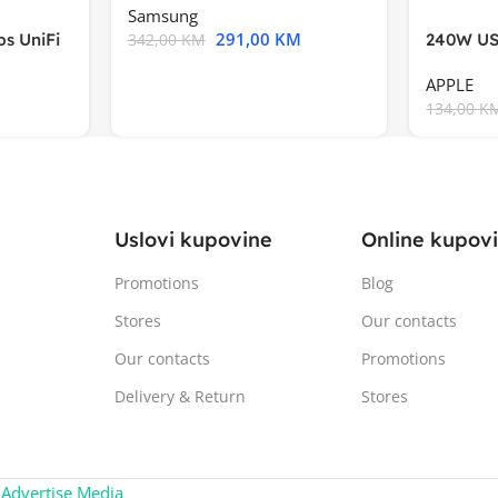
Samsung
291,00
KM
s UniFi
240W US
342,00
KM
m),Mode
APPLE
134,00
K
Uslovi kupovine
Online kupov
Promotions
Blog
Stores
Our contacts
Our contacts
Promotions
Delivery & Return
Stores
:
Advertise Media