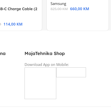
Samsung
660,00
KM
B-C Charge Cable (2
825,00
KM
l A2794
114,00
KM
M
ina
MojaTehnika Shop
Download App on Mobile: