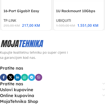
16-Port Gigabit Easy
1U Rackmount 10Gbps
Smart Switch, 16
UniFi Multi-Application
TP-LINK
UBIQUITI
217,00
KM
1.551,00
KM
255,00
KM
1.939,00
KM
Kupujte kvalitetnu tehniku po super cijeni i
sa garancijom kod nas.
Pratite nas
Pratite nas
Uslovi kupovine
Online kupovina
MojaTehnika Shop