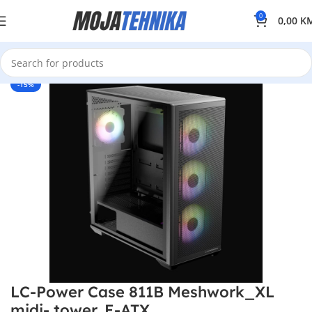
0
0,00
K
-15%
LC-Power Case 811B Meshwork_XL
midi- tower, E-ATX