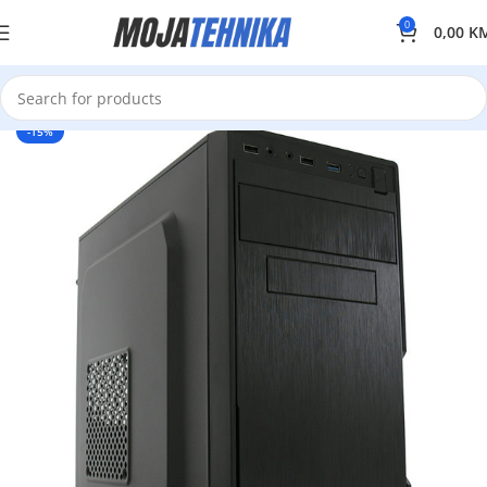
0
0,00
K
-15%