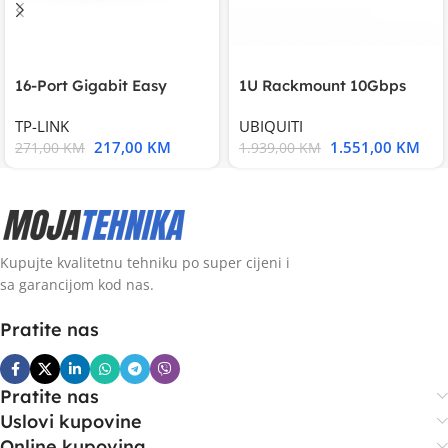
16-Port Gigabit Easy
1U Rackmount 10Gbps
Smart Switch, 16
UniFi Multi-Application
TP-LINK
UBIQUITI
217,00
KM
1.551,00
KM
271,00
KM
1.939,00
KM
Kupujte kvalitetnu tehniku po super cijeni i
sa garancijom kod nas.
Pratite nas
Pratite nas
Uslovi kupovine
Online kupovina