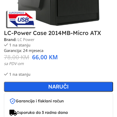
LC-Power Case 2014MB-Micro ATX
Brand:
LC Power
1 na stanju
Garancija: 24 mjeseca
78,00
KM
66,00
KM
sa PDV-om
1 na stanju
NARUČI
Garancija i fisklani račun
Isporuka do 3 radna dana