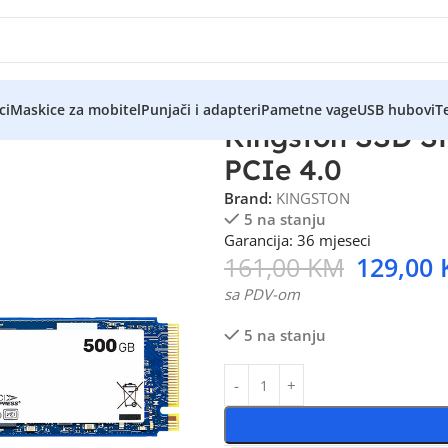
ci
Maskice za mobitel
Punjači i adapteri
Pametne vage
USB hubovi
Te
Kingston SSD 
PCIe 4.0
Brand:
KINGSTON
5 na stanju
Garancija: 36 mjeseci
161,00
KM
129,00
sa PDV-om
5 na stanju