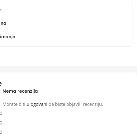
n
ana
zimanja
e
Nema recenzija
Morate biti
ulogovani
da biste objavili recenziju.
0
0
0