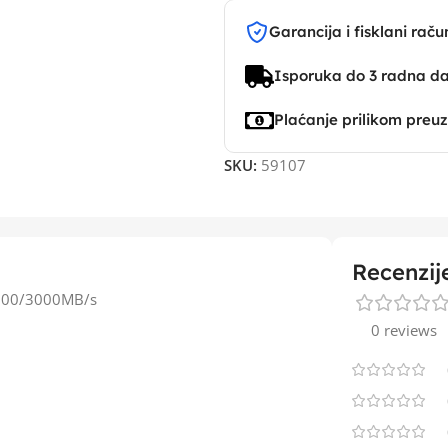
Garancija i fisklani raču
Isporuka do 3 radna d
Plaćanje prilikom preu
SKU:
59107
Recenzij
5000/3000MB/s
0 reviews