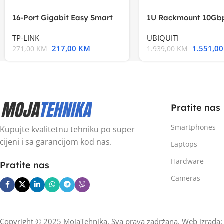
16-Port Gigabit Easy Smart
1U Rackmount 10Gbp
Switch, 16
Multi-Application
TP-LINK
UBIQUITI
217,00
KM
1.551,0
271,00
KM
1.939,00
KM
Pratite nas
Smartphones
Kupujte kvalitetnu tehniku po super
cijeni i sa garancijom kod nas.
Laptops
Hardware
Pratite nas
Cameras
Copyright © 2025 MojaTehnika. Sva prava zadržana. Web izrada