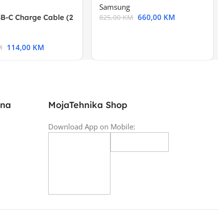
Samsung
660,00
KM
B-C Charge Cable (2
825,00
KM
l A2794
114,00
KM
M
ina
MojaTehnika Shop
Download App on Mobile: