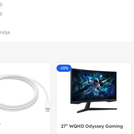
0
0
nzija.
-20%
27” WQHD Odyssey Gaming