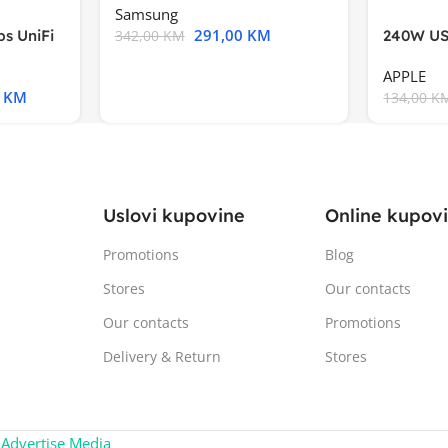
Samsung
291,00
KM
s UniFi
240W US
342,00
KM
m),Mode
APPLE
0
KM
134,00
K
Uslovi kupovine
Online kupov
Promotions
Blog
Stores
Our contacts
Our contacts
Promotions
Delivery & Return
Stores
:
Advertise Media