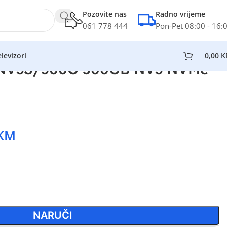
Pozovite nas
Radno vrijeme
061 778 444
Pon-Pet 08:00 - 16:
levizori
0,00
K
SNV3S/500G 500GB NV3 NVMe
KM
NARUČI