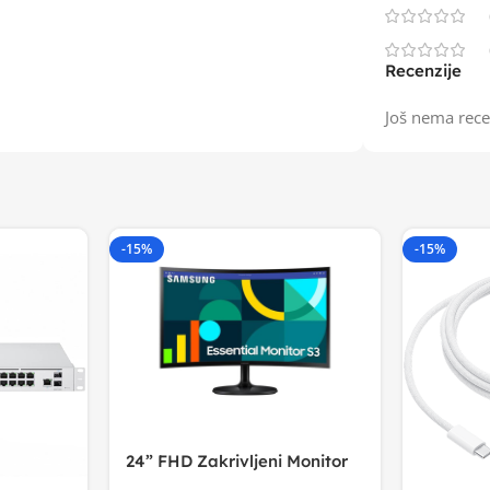
Recenzije
Još nema rece
-15%
-15%
24” FHD Zakrivljeni Monitor
S3VA, 1920×1080