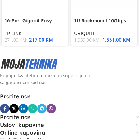
16-Port Gigabit Easy
1U Rackmount 10Gbps
Smart Switch, 16
UniFi Multi-Application
TP-LINK
UBIQUITI
217,00
KM
1.551,00
KM
271,00
KM
1.939,00
KM
Kupujte kvalitetnu tehniku po super cijeni i
sa garancijom kod nas.
Pratite nas
Pratite nas
Uslovi kupovine
Online kupovina