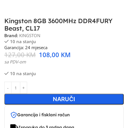
Kingston 8GB 3600MHz DDR4FURY
Beast, CL17
Brand:
KINGSTON
10 na stanju
Garancija: 24 mjeseca
127,00
KM
108,00
KM
sa PDV-om
10 na stanju
NARUČI
Garancija i fisklani račun
Isporuka do 3 radna dana