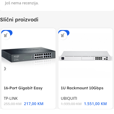
Još nema recenzija.
Slični proizvodi
-15%
-20%
16-Port Gigabit Easy
1U Rackmount 10Gbps
Smart Switch, 16
UniFi Multi-Application
TP-LINK
UBIQUITI
217,00
KM
1.551,00
KM
255,00
KM
1.939,00
KM