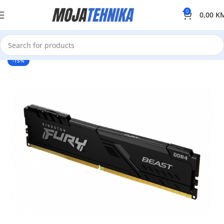
0
0,00
K
-15%