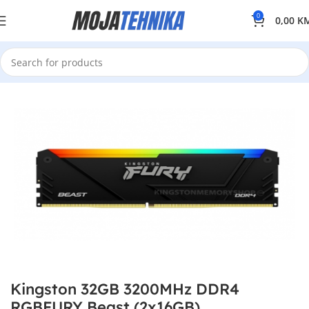
0
0,00
K
Kingston 32GB 3200MHz DDR4
RGBFURY Beast (2x16GB)