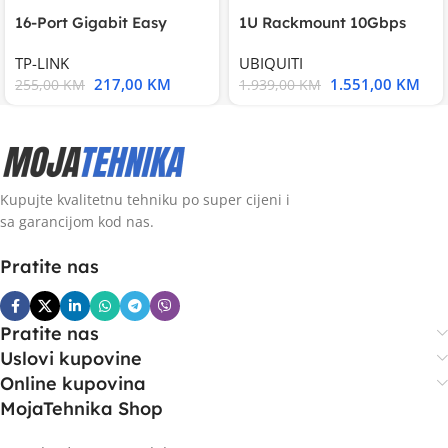
16-Port Gigabit Easy
1U Rackmount 10Gbps
Smart Switch, 16
UniFi Multi-Application
TP-LINK
UBIQUITI
217,00
KM
1.551,00
KM
255,00
KM
1.939,00
KM
Kupujte kvalitetnu tehniku po super cijeni i
sa garancijom kod nas.
Pratite nas
Pratite nas
Uslovi kupovine
Online kupovina
MojaTehnika Shop