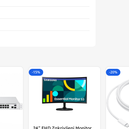
-15%
-20%
24” FHD Zakrivljeni Monitor