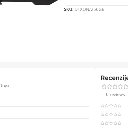
SKU:
DTXON/256GB
Recenzij
 Onyx
0 reviews