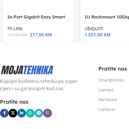
16-Port Gigabit Easy Smart
1U Rackmount 10Gbp
Switch, 16
Multi-Application
TP-LINK
UBIQUITI
217,00
KM
1.551,00
KM
271,00
KM
Pratite nas
Smartphones
Kupujte kvalitetnu tehniku po super
cijeni i sa garancijom kod nas.
Laptops
Hardware
Pratite nas
Cameras