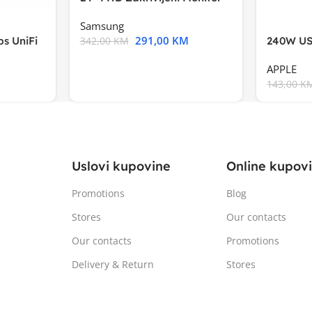
S3VA, 1920×1080
Samsung
291,00
KM
s UniFi
240W US
342,00
KM
m),Mode
APPLE
143,00
K
Uslovi kupovine
Online kupov
Promotions
Blog
Stores
Our contacts
Our contacts
Promotions
Delivery & Return
Stores