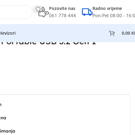
Pozovite nas
Radno vrijeme
061 778 444
Pon-Pet 08:00 - 16:
levizori
0,00
K
Portable USB 3.2 Gen 1
n
ana
zimanja