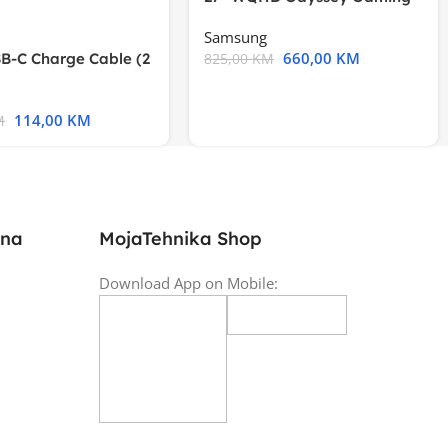
Samsung
660,00
KM
B-C Charge Cable (2
825,00
KM
l A2794
114,00
KM
M
ina
MojaTehnika Shop
Download App on Mobile: