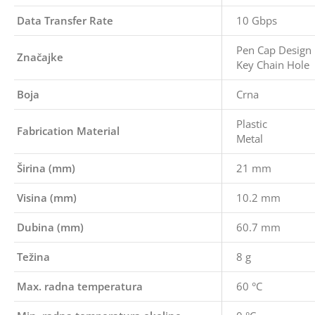
Data Transfer Rate
10 Gbps
Pen Cap Design
Značajke
Key Chain Hole
Boja
Crna
Plastic
Fabrication Material
Metal
Širina (mm)
21 mm
Visina (mm)
10.2 mm
Dubina (mm)
60.7 mm
Težina
8 g
Max. radna temperatura
60 °C