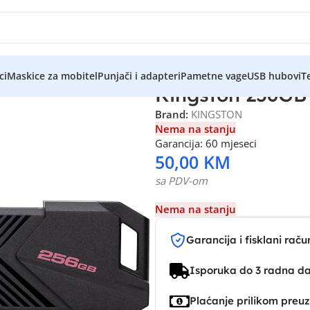
ci
Maskice za mobitel
Punjači i adapteri
Pametne vage
USB hubovi
Te
Kingston 256GB 
Brand:
KINGSTON
Nema na stanju
Garancija: 60 mjeseci
50,00
KM
sa PDV-om
Nema na stanju
Garancija i fisklani raču
Isporuka do 3 radna d
Plaćanje prilikom preu