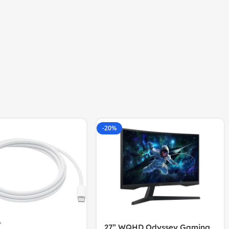
-20%
27” WQHD Odyssey Gaming