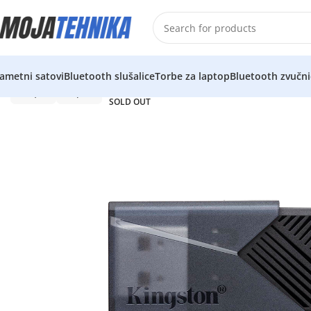
ametni satovi
Bluetooth slušalice
Torbe za laptop
Bluetooth zvučni
SOLD OUT