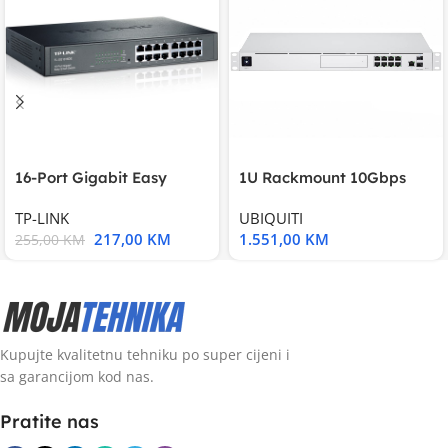
16-Port Gigabit Easy
1U Rackmount 10Gbps
Smart Switch, 16
UniFi Multi-Application
TP-LINK
UBIQUITI
217,00
KM
1.551,00
KM
255,00
KM
Kupujte kvalitetnu tehniku po super cijeni i
sa garancijom kod nas.
Pratite nas