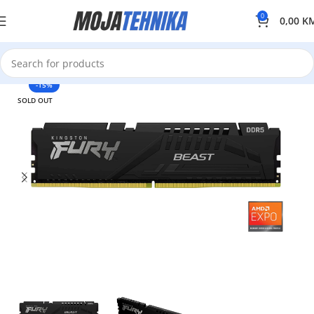
0
0,00
K
-15%
SOLD OUT