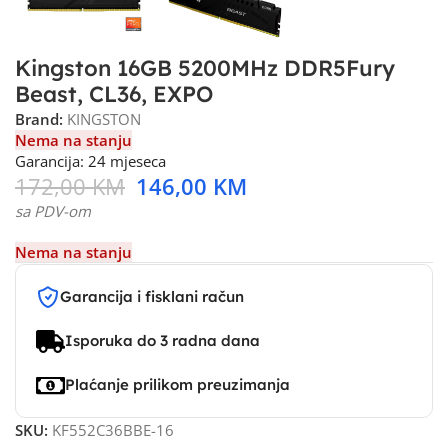
Kingston 16GB 5200MHz DDR5Fury
Beast, CL36, EXPO
Brand:
KINGSTON
Nema na stanju
Garancija: 24 mjeseca
172,00
KM
146,00
KM
sa PDV-om
Nema na stanju
Garancija i fisklani račun
Isporuka do 3 radna dana
Plaćanje prilikom preuzimanja
SKU:
KF552C36BBE-16