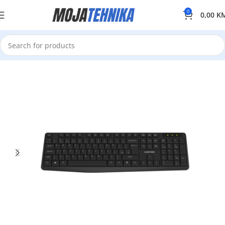
0
0,00
K