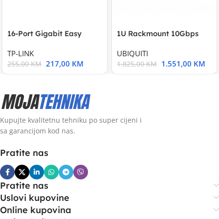
16-Port Gigabit Easy
1U Rackmount 10Gbps
Smart Switch, 16
UniFi Multi-Application
TP-LINK
UBIQUITI
217,00
KM
1.551,00
KM
255,00
KM
1.825,00
KM
Kupujte kvalitetnu tehniku po super cijeni i
sa garancijom kod nas.
Pratite nas
Pratite nas
Uslovi kupovine
Online kupovina