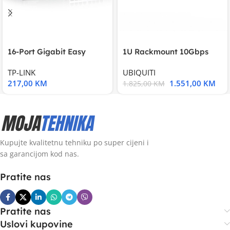
16-Port Gigabit Easy
1U Rackmount 10Gbps
Smart Switch, 16
UniFi Multi-Application
TP-LINK
UBIQUITI
217,00
KM
1.551,00
KM
1.825,00
KM
Kupujte kvalitetnu tehniku po super cijeni i
sa garancijom kod nas.
Pratite nas
Pratite nas
Uslovi kupovine