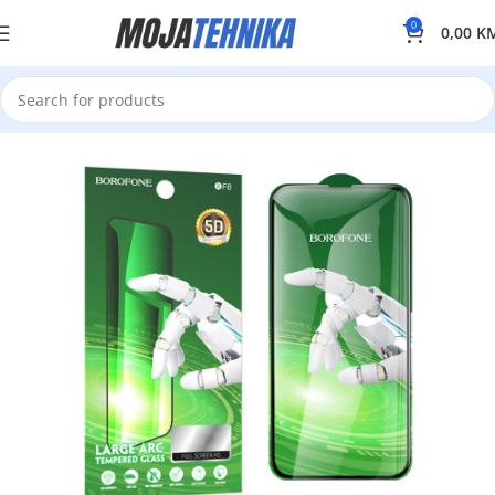
0
0,00
K