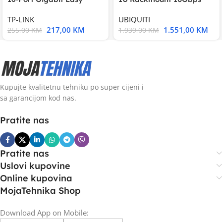
Smart Switch, 16
UniFi Multi-Application
TP-LINK
UBIQUITI
217,00
KM
1.551,00
KM
255,00
KM
1.939,00
KM
Kupujte kvalitetnu tehniku po super cijeni i
sa garancijom kod nas.
Pratite nas
Pratite nas
Uslovi kupovine
Online kupovina
MojaTehnika Shop
Download App on Mobile: