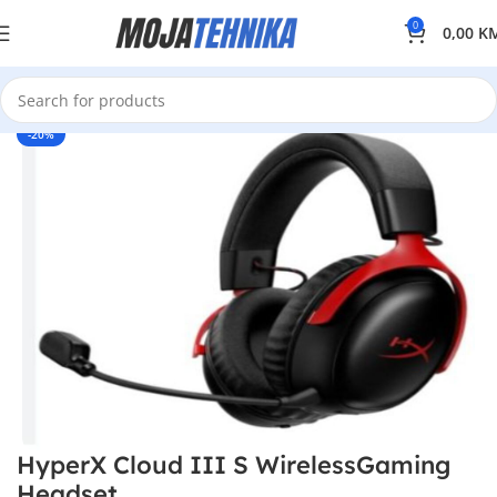
0
0,00
K
-20%
HyperX Cloud III S WirelessGaming
Headset