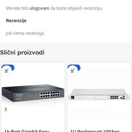
Morate biti
ulogovani
da biste objavili recenziju.
Recenzije
Još nema recenzija.
Slični proizvodi
-15%
-20%
16-Port Gigabit Easy
1U Rackmount 10Gbps