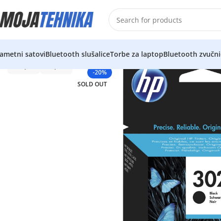
ametni satovi
Bluetooth slušalice
Torbe za laptop
Bluetooth zvučni
-20%
SOLD OUT