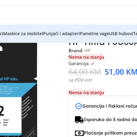
ci
Maskice za mobitel
Punjači i adapteri
Pametne vage
USB hubovi
Te
HP Tinta F6U66
Brand:
HP
Nema na stanju
Garancija: ✓
64,00
KM
51,00
K
sa PDV-om
Nema na stanju
Garancija i fisklani raču
Isporuka do 3 radna d
Plaćanje prilikom preu