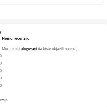
e
Nema recenzija
Morate biti
ulogovani
da biste objavili recenziju.
0
0
0
0
0
nzija.