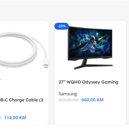
-20%
27” WQHD Odyssey Gaming
Samsung
660,00
KM
B-C Charge Cable (2
825,00
KM
l A2794
114,00
KM
M