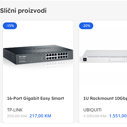
Slični proizvodi
-15%
-20%
16-Port Gigabit Easy Smart
1U Rackmount 10Gbp
Switch, 16
Multi-Application
TP-LINK
UBIQUITI
217,00
KM
1.551,0
255,00
KM
1.939,00
KM