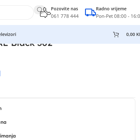
Pozovite nas
Radno vrijeme
061 778 444
Pon-Pet 08:00 - 16:
levizori
0,00
K
AE Black 302
M
n
ana
zimanja