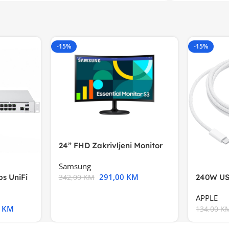
-15%
-15%
24” FHD Zakrivljeni Monitor
S3VA, 1920×1080
Samsung
291,00
KM
s UniFi
240W US
342,00
KM
m),Mode
APPLE
0
KM
134,00
K