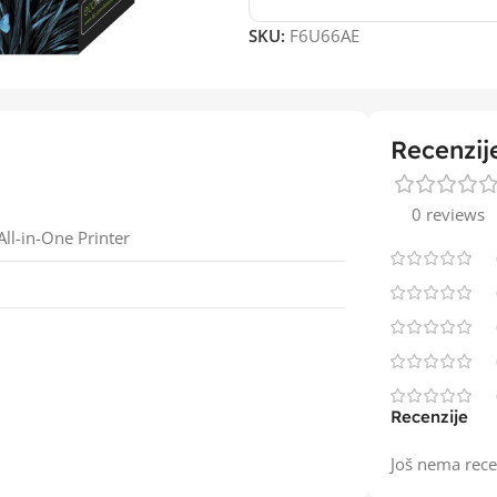
SKU:
F6U66AE
Recenzij
0 reviews
ll-in-One Printer
Recenzije
Još nema rece