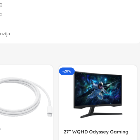
0
0
nzija.
-20%
27” WQHD Odyssey Gaming