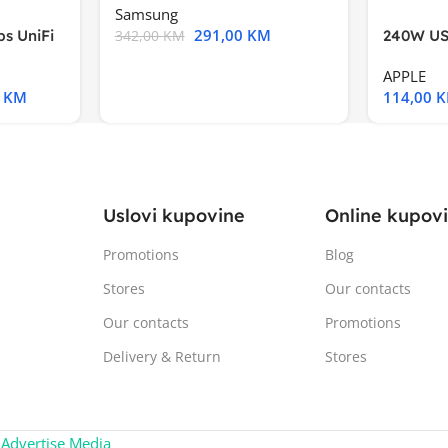
Samsung
291,00
KM
s UniFi
240W US
342,00
KM
m),Mode
APPLE
0
KM
114,00
Uslovi kupovine
Online kupov
Promotions
Blog
Stores
Our contacts
Our contacts
Promotions
Delivery & Return
Stores
:
Advertise Media