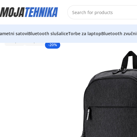
ametni satovi
Bluetooth slušalice
Torbe za laptop
Bluetooth zvučni
-20%