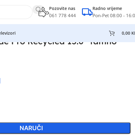
Pozovite nas
Radno vrijeme
061 778 444
Pon-Pet 08:00 - 16:
levizori
0,00
K
de Pro Recycled 15.6” tamno
M
NARUČI