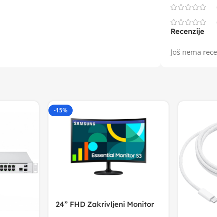
Recenzije
Još nema rece
-15%
24” FHD Zakrivljeni Monitor
S3VA, 1920×1080