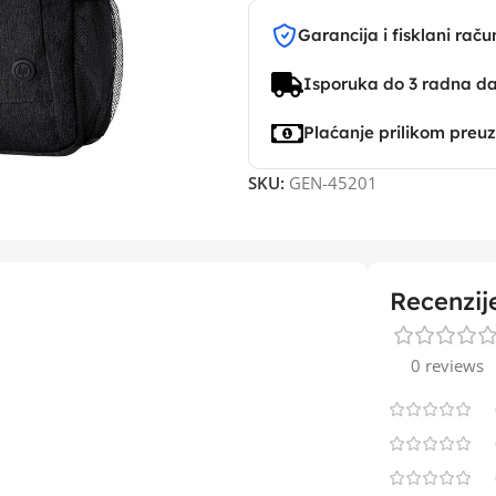
Garancija i fisklani raču
Isporuka do 3 radna d
Plaćanje prilikom preu
SKU:
GEN-45201
Recenzij
0 reviews