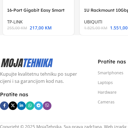
16-Port Gigabit Easy Smart
1U Rackmount 10Gbp
Switch, 16
Multi-Application
TP-LINK
UBIQUITI
217,00
KM
1.551,0
255,00
KM
1.825,00
KM
Pratite nas
Smartphones
Kupujte kvalitetnu tehniku po super
cijeni i sa garancijom kod nas.
Laptops
Hardware
Pratite nas
Cameras
Copyright © 2025 MojaTehnika. Sva prava zadržana. Web izrada