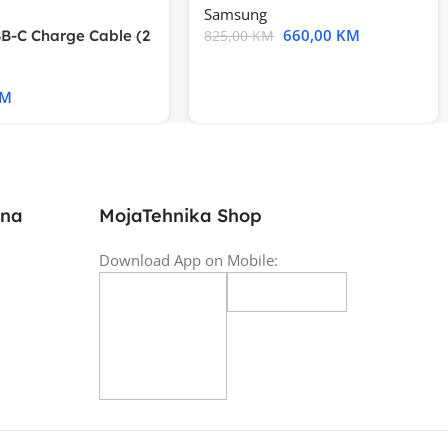
Samsung
660,00
KM
B-C Charge Cable (2
825,00
KM
l A2794
KM
ina
MojaTehnika Shop
Download App on Mobile: