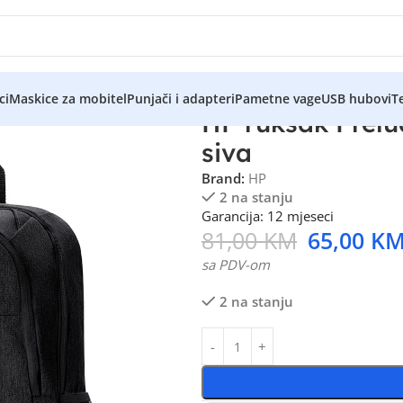
ci
Maskice za mobitel
Punjači i adapteri
Pametne vage
USB hubovi
Te
HP ruksak Prelu
siva
Brand:
HP
2 na stanju
Garancija: 12 mjeseci
81,00
KM
65,00
K
sa PDV-om
2 na stanju