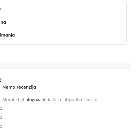
n
ana
zimanja
e
Nema recenzija
Morate biti
ulogovani
da biste objavili recenziju.
0
0
0