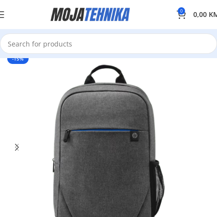
0
0,00
K
-15%