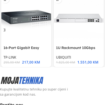
16-Port Gigabit Easy
1U Rackmount 10Gbps
Smart Switch, 16
UniFi Multi-Application
TP-LINK
UBIQUITI
217,00
KM
1.551,00
KM
255,00
KM
1.825,00
KM
Kupujte kvalitetnu tehniku po super cijeni i
sa garancijom kod nas.
Pratite nas