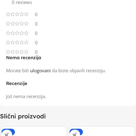
0 reviews
0
0
0
0
0
Nema recenzija
Morate biti
ulogovani
da biste objavili recenziju.
Recenzije
Još nema recenzija.
Slični proizvodi
-15%
-15%