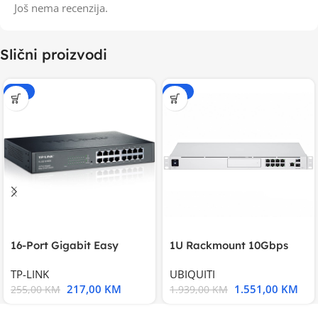
Još nema recenzija.
Slični proizvodi
-15%
-20%
16-Port Gigabit Easy
1U Rackmount 10Gbps
Smart Switch, 16
UniFi Multi-Application
TP-LINK
UBIQUITI
217,00
KM
1.551,00
KM
255,00
KM
1.939,00
KM