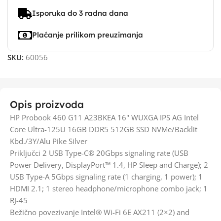
Isporuka do 3 radna dana
Plaćanje prilikom preuzimanja
SKU:
60056
Opis proizvoda
HP Probook 460 G11 A23BKEA 16" WUXGA IPS AG Intel
Core Ultra-125U 16GB DDR5 512GB SSD NVMe/Backlit
Kbd./3Y/Alu Pike Silver
Priključci 2 USB Type-C® 20Gbps signaling rate (USB
Power Delivery, DisplayPort™ 1.4, HP Sleep and Charge); 2
USB Type-A 5Gbps signaling rate (1 charging, 1 power); 1
HDMI 2.1; 1 stereo headphone/microphone combo jack; 1
RJ-45
Bežično povezivanje Intel® Wi-Fi 6E AX211 (2×2) and