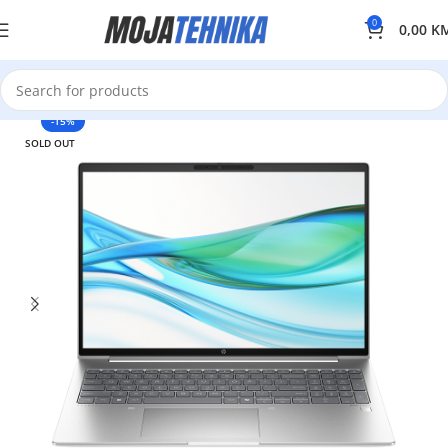
0
0,00
K
-15%
SOLD OUT