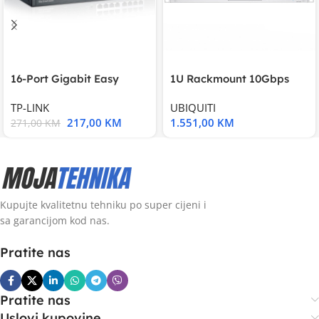
16-Port Gigabit Easy
1U Rackmount 10Gbps
Smart Switch, 16
UniFi Multi-Application
TP-LINK
UBIQUITI
217,00
KM
1.551,00
KM
271,00
KM
Kupujte kvalitetnu tehniku po super cijeni i
sa garancijom kod nas.
Pratite nas
Pratite nas
Uslovi kupovine