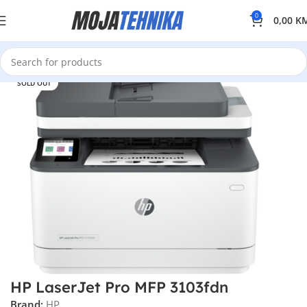
0
0,00
K
SOLD OUT
HP LaserJet Pro MFP 3103fdn
Brand:
HP