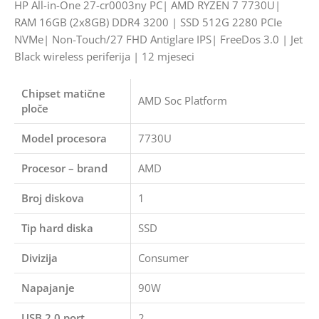
HP All-in-One 27-cr0003ny PC| AMD RYZEN 7 7730U|
RAM 16GB (2x8GB) DDR4 3200 | SSD 512G 2280 PCIe
NVMe| Non-Touch/27 FHD Antiglare IPS| FreeDos 3.0 | Jet
Black wireless periferija | 12 mjeseci
Chipset matične
AMD Soc Platform
ploče
Model procesora
7730U
Procesor – brand
AMD
Broj diskova
1
Tip hard diska
SSD
Divizija
Consumer
Napajanje
90W
USB 2.0 port
2