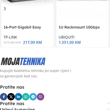
16-Port Gigabit Easy
1U Rackmount 10Gbps
Smart Switch, 16
UniFi Multi-Application
TP-LINK
UBIQUITI
217,00
KM
1.551,00
KM
271,00
KM
Kupujte kvalitetnu tehniku po super cijeni i
sa garancijom kod nas.
Pratite nas
Pratite nas
Uslovi kupovine