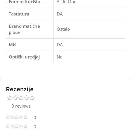
Format kućišta
All In One
Tastatura
DA
Brand matične
Ostalo
ploče
Miš
DA
Optički uredjaj
Ne
Recenzije
0 reviews
0
0