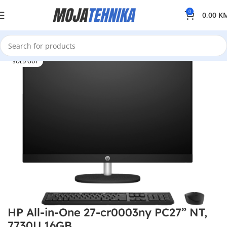
0
0,00
K
SOLD OUT
HP All-in-One 27-cr0003ny PC27” NT,
7730U,16GB