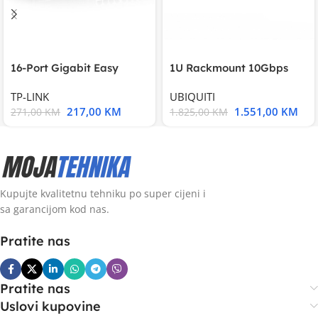
16-Port Gigabit Easy
1U Rackmount 10Gbps
Smart Switch, 16
UniFi Multi-Application
TP-LINK
UBIQUITI
217,00
KM
1.551,00
KM
271,00
KM
1.825,00
KM
Kupujte kvalitetnu tehniku po super cijeni i
sa garancijom kod nas.
Pratite nas
Pratite nas
Uslovi kupovine