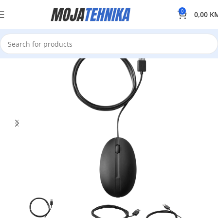
0
0,00
K