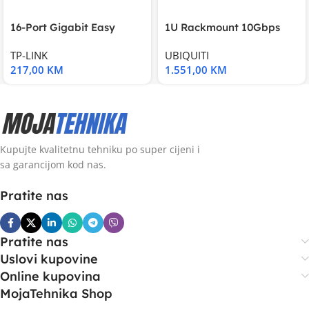
16-Port Gigabit Easy
1U Rackmount 10Gbps
Smart Switch, 16
UniFi Multi-Application
TP-LINK
UBIQUITI
217,00
KM
1.551,00
KM
Kupujte kvalitetnu tehniku po super cijeni i
sa garancijom kod nas.
Pratite nas
Pratite nas
Uslovi kupovine
Online kupovina
MojaTehnika Shop