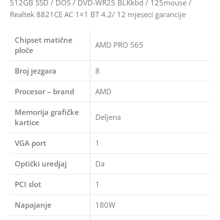
512GB SSD / DOS / DVD-WR25 BLKkbd / 125mouse /
Realtek 8821CE AC 1×1 BT 4.2/ 12 mjeseci garancije
Chipset matične
AMD PRO 565
ploče
Broj jezgara
8
Procesor – brand
AMD
Memorija grafičke
Deljena
kartice
VGA port
1
Optički uredjaj
Da
PCI slot
1
Napajanje
180W