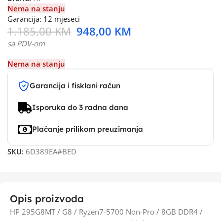
Nema na stanju
Garancija: 12 mjeseci
1.185,00
KM
948,00
KM
sa PDV-om
Nema na stanju
Garancija i fisklani račun
Isporuka do 3 radna dana
Plaćanje prilikom preuzimanja
SKU:
6D389EA#BED
Opis proizvoda
HP 295G8MT / G8 / Ryzen7-5700 Non-Pro / 8GB DDR4 /