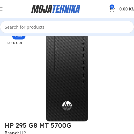
0
0,00
K
-20%
SOLD OUT
HP 295 G8 MT 5700G
Brand:
HP