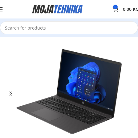
0
0,00
K