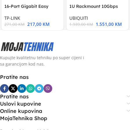
16-Port Gigabit Easy
1U Rackmount 10Gbps
Smart Switch, 16
UniFi Multi-Application
TP-LINK
UBIQUITI
217,00
KM
1.551,00
KM
271,00
KM
1.939,00
KM
Kupujte kvalitetnu tehniku po super cijeni i
sa garancijom kod nas.
Pratite nas
Pratite nas
Uslovi kupovine
Online kupovina
MojaTehnika Shop