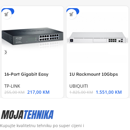
-15%
-15%
16-Port Gigabit Easy
1U Rackmount 10Gbps
Smart Switch, 16
UniFi Multi-Application
TP-LINK
UBIQUITI
217,00
KM
1.551,00
KM
255,00
KM
1.825,00
KM
Kupujte kvalitetnu tehniku po super cijeni i