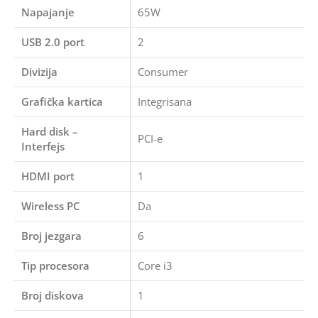
Napajanje
65W
USB 2.0 port
2
Divizija
Consumer
Grafička kartica
Integrisana
Hard disk –
PCI-e
Interfejs
HDMI port
1
Wireless PC
Da
Broj jezgara
6
Tip procesora
Core i3
Broj diskova
1