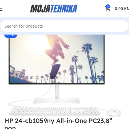
0
0,00
K
-15%
HP 24-cb1059ny All-in-One PC23,8”
non