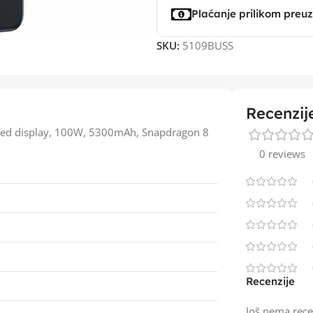
Plaćanje prilikom preu
SKU:
5109BUSS
Recenzij
ed display, 100W, 5300mAh, Snapdragon 8
0 reviews
Recenzije
Još nema rece