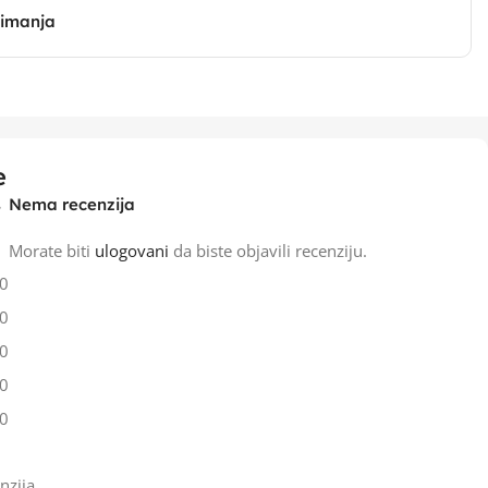
zimanja
e
Nema recenzija
Morate biti
ulogovani
da biste objavili recenziju.
0
0
0
0
0
nzija.