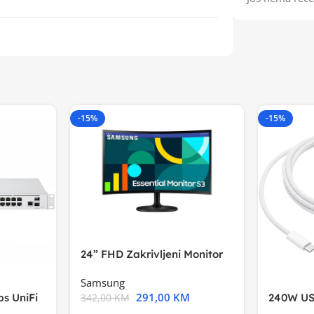
-15%
-15%
24” FHD Zakrivljeni Monitor
S3VA, 1920×1080
Samsung
291,00
KM
s UniFi
240W US
342,00
KM
m),Mode