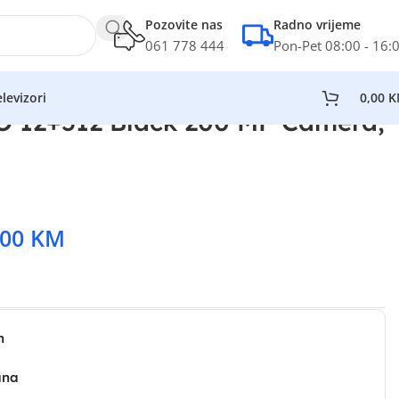
Pozovite nas
Radno vrijeme
061 778 444
Pon-Pet 08:00 - 16:
levizori
0,00
K
12+512 Black 200 MP Camera,
,00
KM
n
ana