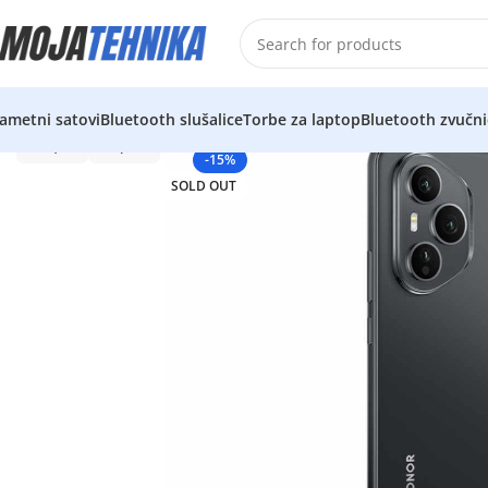
ametni satovi
Bluetooth slušalice
Torbe za laptop
Bluetooth zvučni
-15%
SOLD OUT