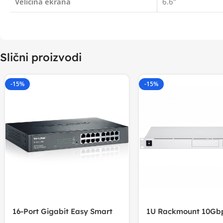
Veličina ekrana
6.6"
Slični proizvodi
-15%
-15%
16-Port Gigabit Easy Smart
1U Rackmount 10Gbp
Switch, 16
Multi-Application