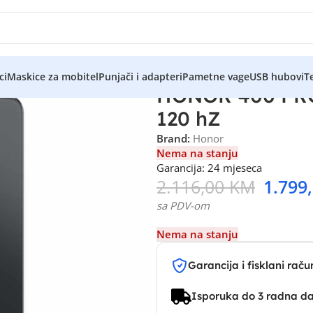
ci
Maskice za mobitel
Punjači i adapteri
Pametne vage
USB hubovi
Te
HONOR 400 PRO 
120 hZ
Brand:
Honor
Nema na stanju
Garancija: 24 mjeseca
2.116,00
KM
1.799
sa PDV-om
Nema na stanju
Garancija i fisklani raču
Isporuka do 3 radna d