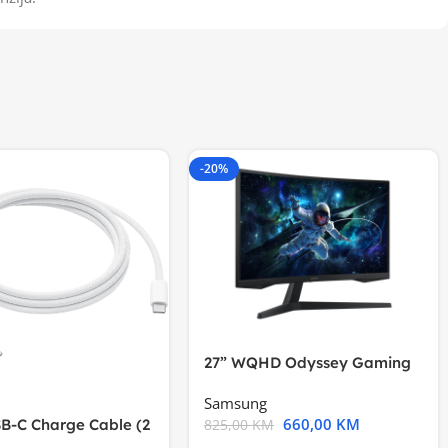
-20%
27” WQHD Odyssey Gaming
Samsung
660,00
KM
B-C Charge Cable (2
825,00
KM
l A2794