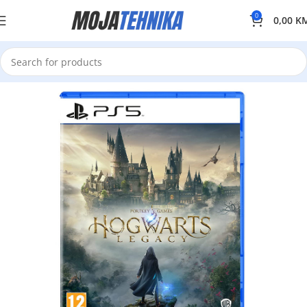
0
0,00
K