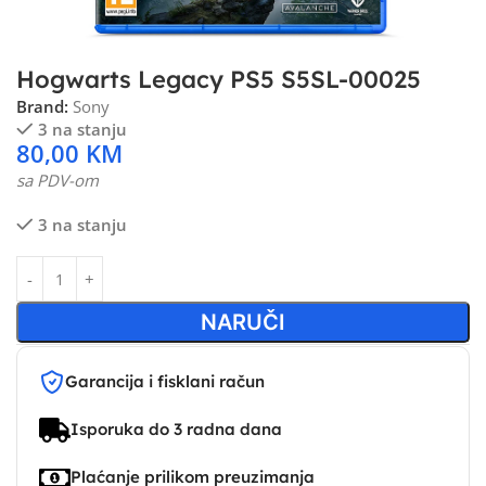
Hogwarts Legacy PS5 S5SL-00025
Brand:
Sony
3 na stanju
80,00
KM
sa PDV-om
3 na stanju
NARUČI
Garancija i fisklani račun
Isporuka do 3 radna dana
Plaćanje prilikom preuzimanja