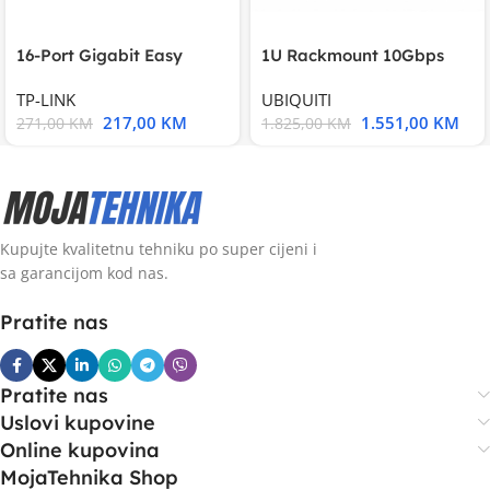
16-Port Gigabit Easy
1U Rackmount 10Gbps
Smart Switch, 16
UniFi Multi-Application
TP-LINK
UBIQUITI
217,00
KM
1.551,00
KM
271,00
KM
1.825,00
KM
Kupujte kvalitetnu tehniku po super cijeni i
sa garancijom kod nas.
Pratite nas
Pratite nas
Uslovi kupovine
Online kupovina
MojaTehnika Shop