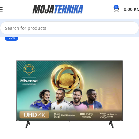
0
0,00
K
-20%