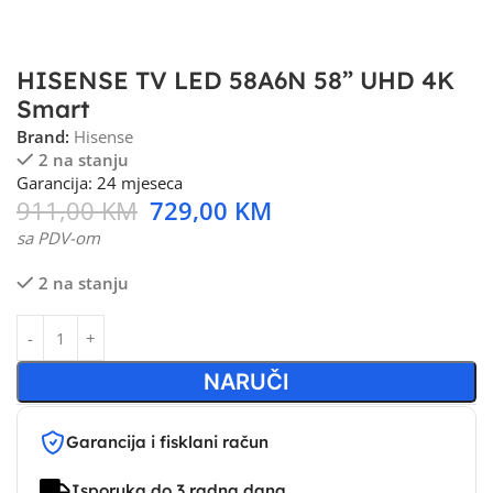
HISENSE TV LED 58A6N 58” UHD 4K
Smart
Brand:
Hisense
2 na stanju
Garancija: 24 mjeseca
911,00
KM
729,00
KM
sa PDV-om
2 na stanju
NARUČI
Garancija i fisklani račun
Isporuka do 3 radna dana