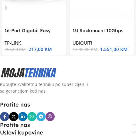
16-Port Gigabit Easy
1U Rackmount 10Gbps
Smart Switch, 16
UniFi Multi-Application
TP-LINK
UBIQUITI
217,00
KM
1.551,00
KM
255,00
KM
1.939,00
KM
Kupujte kvalitetnu tehniku po super cijeni i
sa garancijom kod nas.
Pratite nas
Pratite nas
Uslovi kupovine