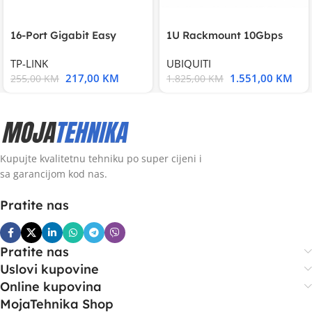
16-Port Gigabit Easy
1U Rackmount 10Gbps
Smart Switch, 16
UniFi Multi-Application
TP-LINK
UBIQUITI
217,00
KM
1.551,00
KM
255,00
KM
1.825,00
KM
Kupujte kvalitetnu tehniku po super cijeni i
sa garancijom kod nas.
Pratite nas
Pratite nas
Uslovi kupovine
Online kupovina
MojaTehnika Shop