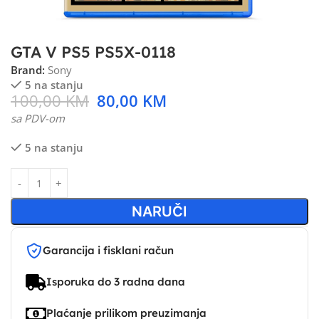
GTA V PS5 PS5X-0118
Brand:
Sony
5 na stanju
100,00
KM
80,00
KM
sa PDV-om
5 na stanju
NARUČI
Garancija i fisklani račun
Isporuka do 3 radna dana
Plaćanje prilikom preuzimanja