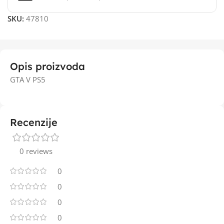
SKU:
47810
Opis proizvoda
GTA V PS5
Recenzije
0 reviews
0
0
0
0