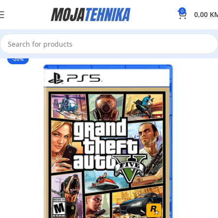
0
0,00
K
-20%