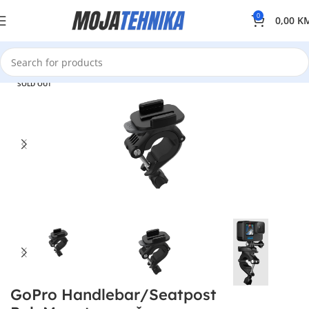
0
0,00
K
SOLD OUT
GoPro Handlebar/Seatpost