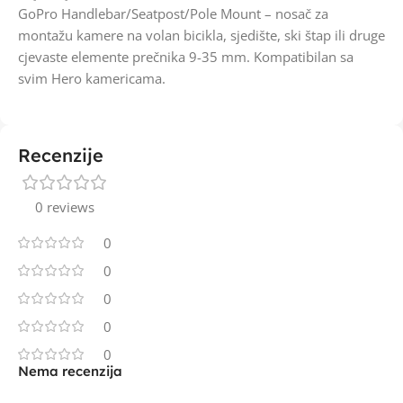
GoPro Handlebar/Seatpost/Pole Mount – nosač za
montažu kamere na volan bicikla, sjedište, ski štap ili druge
cjevaste elemente prečnika 9-35 mm. Kompatibilan sa
svim Hero kamericama.
Recenzije
0 reviews
0
0
0
0
0
Nema recenzija