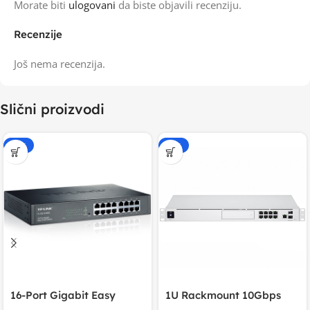
Morate biti
ulogovani
da biste objavili recenziju.
Recenzije
Još nema recenzija.
Slični proizvodi
-20%
-20%
16-Port Gigabit Easy
1U Rackmount 10Gbps
Smart Switch, 16
UniFi Multi-Application