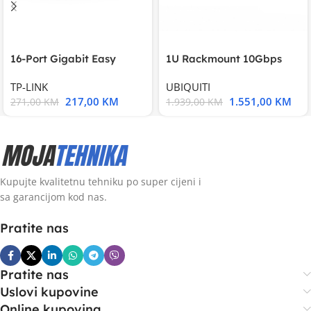
16-Port Gigabit Easy
1U Rackmount 10Gbps
Smart Switch, 16
UniFi Multi-Application
TP-LINK
UBIQUITI
217,00
KM
1.551,00
KM
271,00
KM
1.939,00
KM
Kupujte kvalitetnu tehniku po super cijeni i
sa garancijom kod nas.
Pratite nas
Pratite nas
Uslovi kupovine
Online kupovina