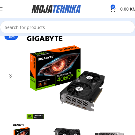
0
0,00
K
-15%