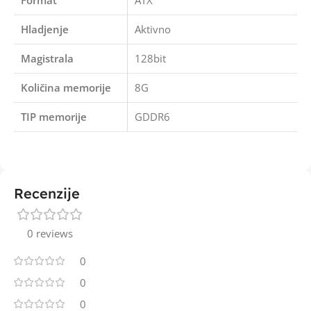
Format
ATX
Hladjenje
Aktivno
Magistrala
128bit
Količina memorije
8G
TIP memorije
GDDR6
Recenzije
0 reviews
0
0
0