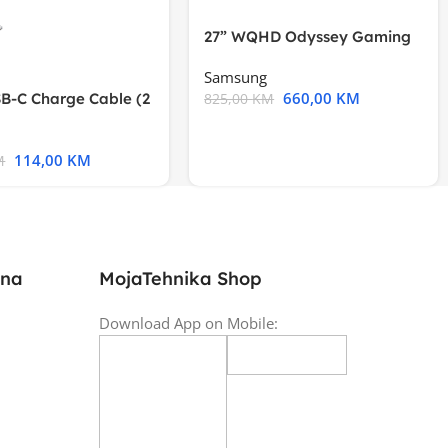
27” WQHD Odyssey Gaming
Samsung
660,00
KM
B-C Charge Cable (2
825,00
KM
l A2794
114,00
KM
M
ina
MojaTehnika Shop
Download App on Mobile: