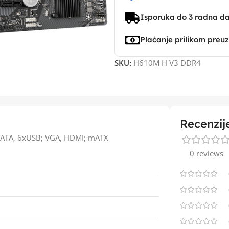
Isporuka do 3 radna d
Plaćanje prilikom preu
SKU:
H610M H V3 DDR4
Recenzij
ATA, 6xUSB; VGA, HDMI; mATX
0 reviews