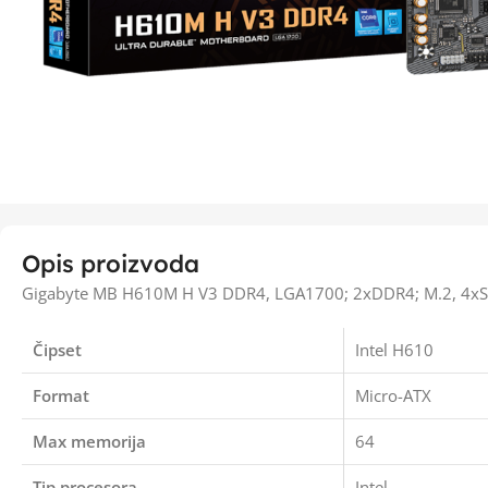
Opis proizvoda
Gigabyte MB H610M H V3 DDR4, LGA1700; 2xDDR4; M.2, 4xS
Čipset
Intel H610
Format
Micro-ATX
Max memorija
64
Tip procesora
Intel