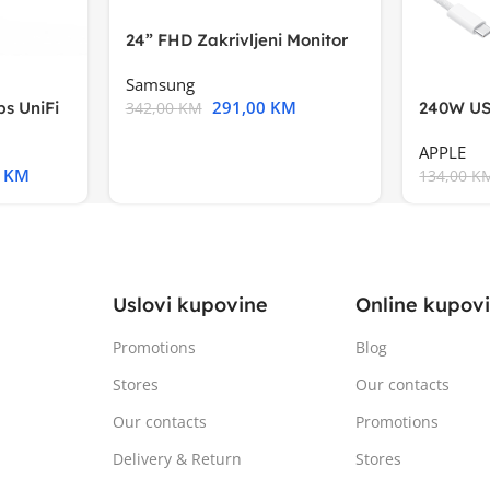
24” FHD Zakrivljeni Monitor
S3VA, 1920×1080
Samsung
291,00
KM
s UniFi
240W US
342,00
KM
m),Mode
APPLE
0
KM
134,00
K
Uslovi kupovine
Online kupov
Promotions
Blog
Stores
Our contacts
Our contacts
Promotions
Delivery & Return
Stores