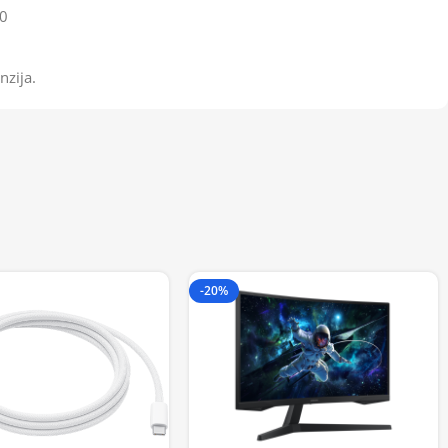
0
nzija.
-20%