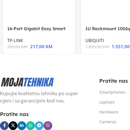
16-Port Gigabit Easy Smart
1U Rackmount 10Gbp
Switch, 16
Multi-Application
TP-LINK
UBIQUITI
217,00
KM
1.551,0
255,00
KM
1.825,00
KM
Pratite nas
Smartphones
Kupujte kvalitetnu tehniku po super
cijeni i sa garancijom kod nas.
Laptops
Hardware
Pratite nas
Cameras