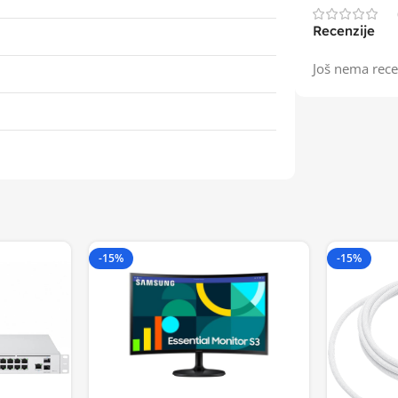
Recenzije
Još nema rece
-15%
-15%