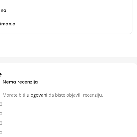
ana
zimanja
e
Nema recenzija
Morate biti
ulogovani
da biste objavili recenziju.
0
0
0
0