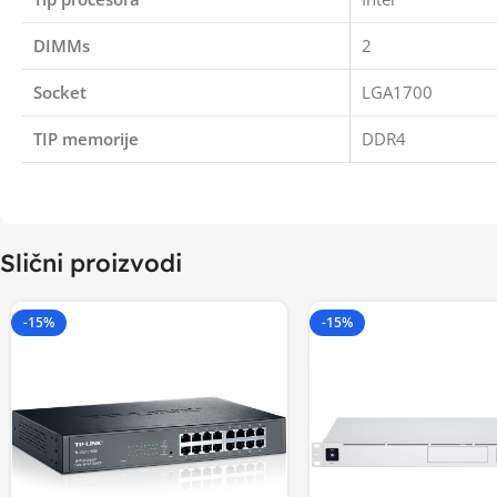
DIMMs
2
Socket
LGA1700
TIP memorije
DDR4
Slični proizvodi
-15%
-15%