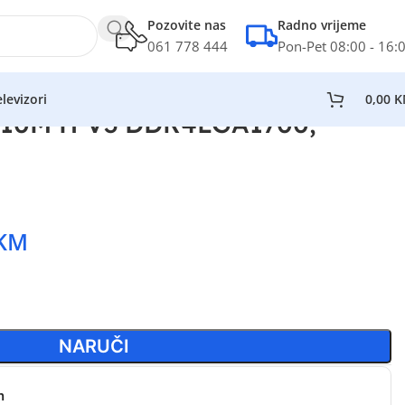
Pozovite nas
Radno vrijeme
061 778 444
Pon-Pet 08:00 - 16:
levizori
0,00
K
610M H V3 DDR4LGA1700;
KM
NARUČI
n