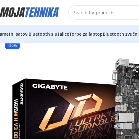
ametni satovi
Bluetooth slušalice
Torbe za laptop
Bluetooth zvučni
-20%