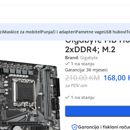
ci
Maskice za mobitel
Punjači i adapteri
Pametne vage
USB hubovi
Te
Gigabyte MB H
2xDDR4; M.2
Brand:
Gigabyte
1 na stanju
Garancija: 36 mjeseci
210,00
KM
168,00
sa PDV-om
1 na stanju
Garancija i fisklani raču