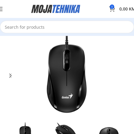
0
0,00
K