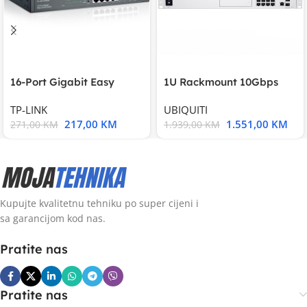
16-Port Gigabit Easy
1U Rackmount 10Gbps
Smart Switch, 16
UniFi Multi-Application
TP-LINK
UBIQUITI
217,00
KM
1.551,00
KM
271,00
KM
1.939,00
KM
Kupujte kvalitetnu tehniku po super cijeni i
sa garancijom kod nas.
Pratite nas
Pratite nas