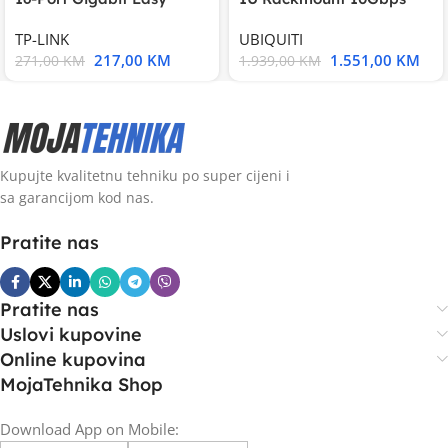
Smart Switch, 16
UniFi Multi-Application
TP-LINK
UBIQUITI
217,00
KM
1.551,00
KM
271,00
KM
1.939,00
KM
Kupujte kvalitetnu tehniku po super cijeni i
sa garancijom kod nas.
Pratite nas
Pratite nas
Uslovi kupovine
Online kupovina
MojaTehnika Shop
Download App on Mobile: