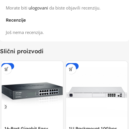
Morate biti
ulogovani
da biste objavili recenziju.
Recenzije
Još nema recenzija.
Slični proizvodi
-20%
-20%
16-Port Gigabit Easy
1U Rackmount 10Gbps