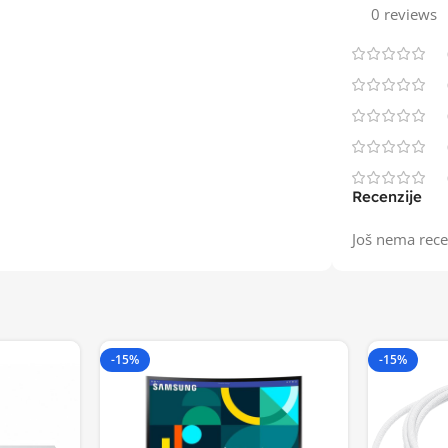
0 reviews
Recenzije
Još nema rece
-15%
-15%