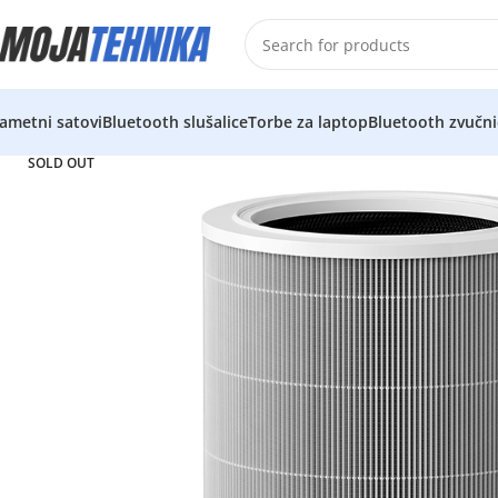
ametni satovi
Bluetooth slušalice
Torbe za laptop
Bluetooth zvučni
SOLD OUT