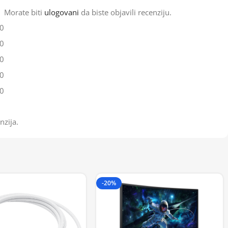
Morate biti
ulogovani
da biste objavili recenziju.
0
0
0
0
0
nzija.
-20%