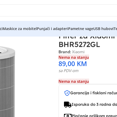
ci
Maskice za mobitel
Punjači i adapteri
Pametne vage
USB hubovi
Te
Filter za Xiaomi 
BHR5272GL
Brand:
Xiaomi
Nema na stanju
89,00
KM
sa PDV-om
Nema na stanju
Garancija i fisklani raču
Isporuka do 3 radna d
Plaćanje prilikom preu