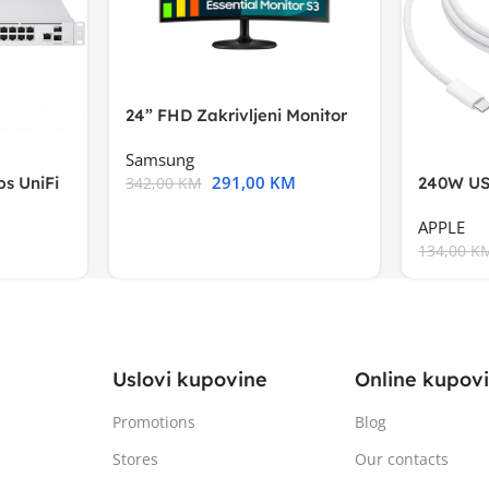
24” FHD Zakrivljeni Monitor
S3VA, 1920×1080
Samsung
291,00
KM
s UniFi
240W US
342,00
KM
m),Mode
APPLE
134,00
K
Uslovi kupovine
Online kupov
Promotions
Blog
Stores
Our contacts