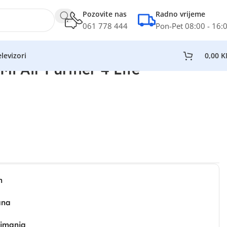
Pozovite nas
Radno vrijeme
061 778 444
Pon-Pet 08:00 - 16:
levizori
0,00
K
Mi Air Purifier 4 Lite
n
ana
zimanja