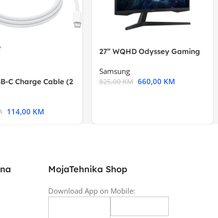
27” WQHD Odyssey Gaming
Samsung
660,00
KM
B-C Charge Cable (2
825,00
KM
l A2794
114,00
KM
M
ina
MojaTehnika Shop
Download App on Mobile: