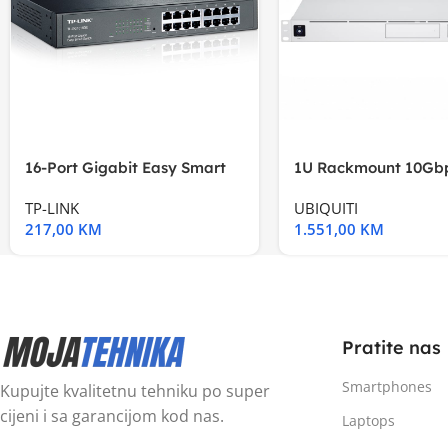
16-Port Gigabit Easy Smart
1U Rackmount 10Gbp
Switch, 16
Multi-Application
TP-LINK
UBIQUITI
217,00
KM
1.551,00
KM
Pratite nas
Smartphones
Kupujte kvalitetnu tehniku po super
cijeni i sa garancijom kod nas.
Laptops