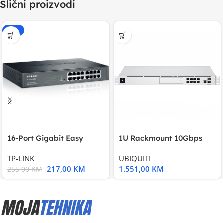
Slični proizvodi
-15%
16-Port Gigabit Easy
1U Rackmount 10Gbps
Smart Switch, 16
UniFi Multi-Application
TP-LINK
UBIQUITI
217,00
KM
1.551,00
KM
255,00
KM