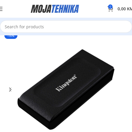
0
0,00
K
-15%