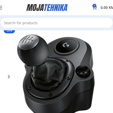
0
0,00
K
-20%