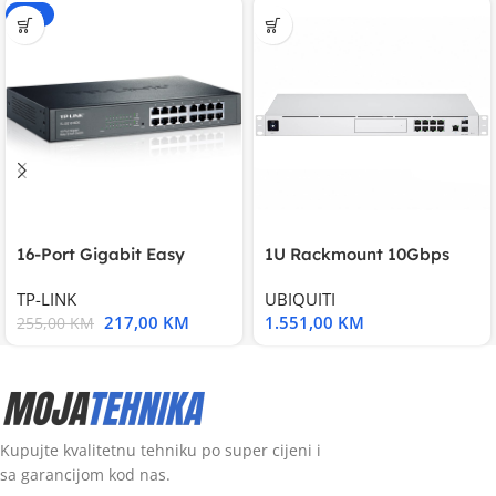
-15%
16-Port Gigabit Easy
1U Rackmount 10Gbps
Smart Switch, 16
UniFi Multi-Application
TP-LINK
UBIQUITI
217,00
KM
1.551,00
KM
255,00
KM
Kupujte kvalitetnu tehniku po super cijeni i
sa garancijom kod nas.