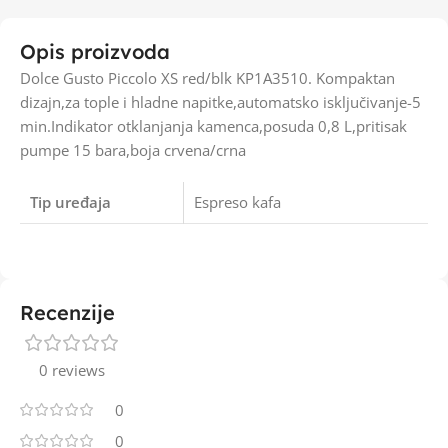
Opis proizvoda
Dolce Gusto Piccolo XS red/blk KP1A3510. Kompaktan
dizajn,za tople i hladne napitke,automatsko isključivanje-5
min.Indikator otklanjanja kamenca,posuda 0,8 L,pritisak
pumpe 15 bara,boja crvena/crna
Tip uređaja
Espreso kafa
Recenzije
0 reviews
0
0