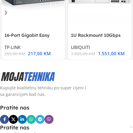
16-Port Gigabit Easy
1U Rackmount 10Gbps
Smart Switch, 16
UniFi Multi-Application
TP-LINK
UBIQUITI
217,00
KM
1.551,00
KM
255,00
KM
1.825,00
KM
Kupujte kvalitetnu tehniku po super cijeni i
sa garancijom kod nas.
Pratite nas
Pratite nas