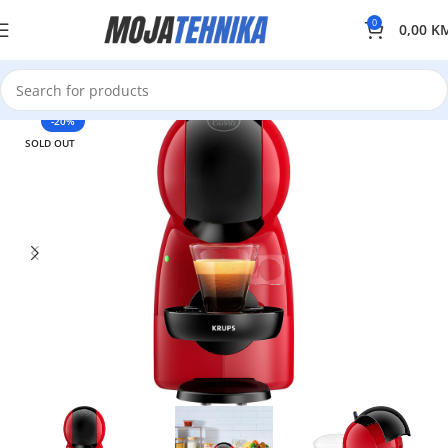
0
0,00
K
-20%
SOLD OUT