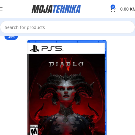
0
0,00
K
-20%