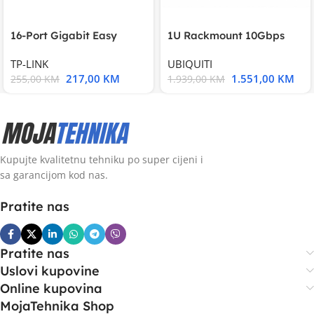
16-Port Gigabit Easy
1U Rackmount 10Gbps
Smart Switch, 16
UniFi Multi-Application
TP-LINK
UBIQUITI
217,00
KM
1.551,00
KM
255,00
KM
1.939,00
KM
Kupujte kvalitetnu tehniku po super cijeni i
sa garancijom kod nas.
Pratite nas
Pratite nas
Uslovi kupovine
Online kupovina
MojaTehnika Shop