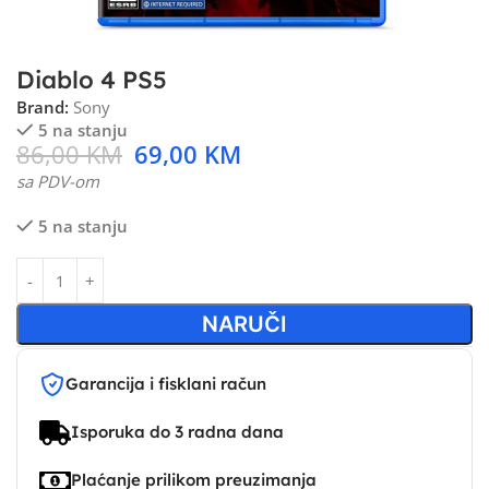
Diablo 4 PS5
Brand:
Sony
5 na stanju
86,00
KM
69,00
KM
sa PDV-om
5 na stanju
NARUČI
Garancija i fisklani račun
Isporuka do 3 radna dana
Plaćanje prilikom preuzimanja