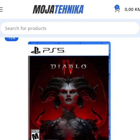
0
0,00
K
-15%