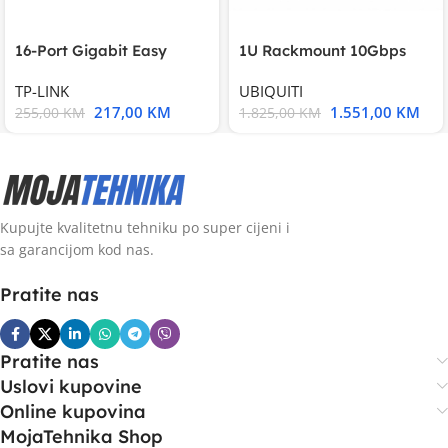
16-Port Gigabit Easy
1U Rackmount 10Gbps
Smart Switch, 16
UniFi Multi-Application
TP-LINK
UBIQUITI
217,00
KM
1.551,00
KM
255,00
KM
1.825,00
KM
Kupujte kvalitetnu tehniku po super cijeni i
sa garancijom kod nas.
Pratite nas
Pratite nas
Uslovi kupovine
Online kupovina
MojaTehnika Shop