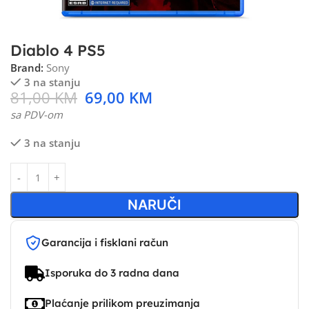
Diablo 4 PS5
Brand:
Sony
3 na stanju
81,00
KM
69,00
KM
sa PDV-om
3 na stanju
NARUČI
Garancija i fisklani račun
Isporuka do 3 radna dana
Plaćanje prilikom preuzimanja